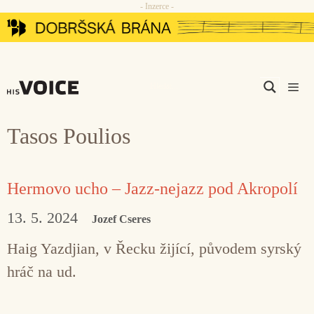
- Inzerce -
Přeskočit
na
obsah
Men
Tasos Poulios
Hermovo ucho – Jazz-nejazz pod Akropolí
13. 5. 2024
Jozef Cseres
Haig Yazdjian, v Řecku žijící, původem syrský
hráč na ud.