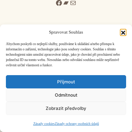
Facebook
Bandcamp
Mail
Spravovat Souhlas
ČASOPIS O JINÉ HUDBĚ | vydává
Hudební informační středisko
|
Abychom poskytli co nejlepší služby, používáme k ukládání a/nebo přístupu k
založeno 2001 | Kontaktujte nás:
info@hisvoice.cz
informacím o zařízení, technologie jako jsou soubory cookies. Souhlas s těmito
technologiemi nám umožní zpracovávat údaje, jako je chování při procházení nebo
©2026 HISvoice – design a admin
Atelier Dokument
jedinečná ID na tomto webu. Nesouhlas nebo odvolání souhlasu může nepříznivě
ovlivnit určité vlastnosti a funkce.
Příjmout
Odmítnout
Zobrazit předvolby
Zásady cookies
Zásady ochrany osobních údajů