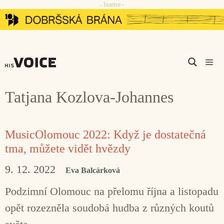
- Inzerce -
Přeskočit
na
obsah
Men
Tatjana Kozlova-Johannes
MusicOlomouc 2022: Když je dostatečná
tma, můžete vidět hvězdy
9. 12. 2022
Eva Balcárková
Podzimní Olomouc na přelomu října a listopadu
opět rozezněla soudobá hudba z různých koutů