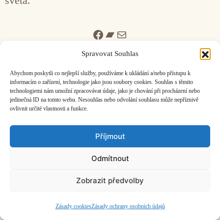
světa.
Facebook
Bandcamp
Mail
Spravovat Souhlas
Abychom poskytli co nejlepší služby, používáme k ukládání a/nebo přístupu k
informacím o zařízení, technologie jako jsou soubory cookies. Souhlas s těmito
technologiemi nám umožní zpracovávat údaje, jako je chování při procházení nebo
jedinečná ID na tomto webu. Nesouhlas nebo odvolání souhlasu může nepříznivě
ČASOPIS O JINÉ HUDBĚ | vydává
Hudební informační středisko
|
ovlivnit určité vlastnosti a funkce.
založeno 2001 | Kontaktujte nás:
info@hisvoice.cz
©2026 HISvoice – design a admin
Atelier Dokument
Příjmout
Odmítnout
Zobrazit předvolby
Zásady cookies
Zásady ochrany osobních údajů