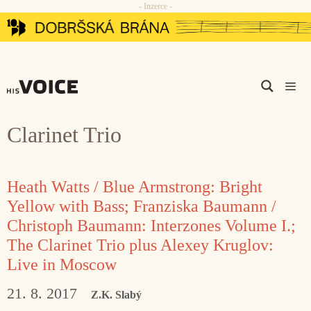
- Inzerce -
Přeskočit
na
obsah
Men
Clarinet Trio
Heath Watts / Blue Armstrong: Bright
Yellow with Bass; Franziska Baumann /
Christoph Baumann: Interzones Volume I.;
The Clarinet Trio plus Alexey Kruglov:
Live in Moscow
21. 8. 2017
Z.K. Slabý