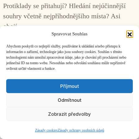
Protiklady se přitahují? Hledání nejúčinnější
souhry včetně nejpříhodnějšího místa? Asi
obojí.
Spravovat Souhlas
Facebook
Bandcamp
Mail
Abychom poskytli co nejlepší služby, používáme k ukládání a/nebo přístupu k
informacím o zařízení, technologie jako jsou soubory cookies. Souhlas s těmito
technologiemi nám umožní zpracovávat údaje, jako je chování při procházení nebo
jedinečná ID na tomto webu. Nesouhlas nebo odvolání souhlasu může nepříznivě
ovlivnit určité vlastnosti a funkce.
Příjmout
ČASOPIS O JINÉ HUDBĚ | vydává
Hudební informační středisko
|
založeno 2001 | Kontaktujte nás:
info@hisvoice.cz
Odmítnout
©2026 HISvoice – design a admin
Atelier Dokument
Zobrazit předvolby
Zásady cookies
Zásady ochrany osobních údajů