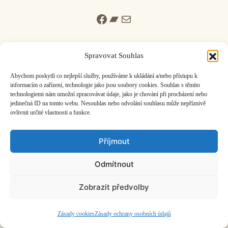
Facebook
Bandcamp
Mail
Spravovat Souhlas
Abychom poskytli co nejlepší služby, používáme k ukládání a/nebo přístupu k
informacím o zařízení, technologie jako jsou soubory cookies. Souhlas s těmito
ČASOPIS O JINÉ HUDBĚ | vydává
Hudební informační středisko
|
technologiemi nám umožní zpracovávat údaje, jako je chování při procházení nebo
založeno 2001 | Kontaktujte nás:
info@hisvoice.cz
jedinečná ID na tomto webu. Nesouhlas nebo odvolání souhlasu může nepříznivě
©2026 HISvoice – design a admin
Atelier Dokument
ovlivnit určité vlastnosti a funkce.
Příjmout
Odmítnout
Zobrazit předvolby
Zásady cookies
Zásady ochrany osobních údajů