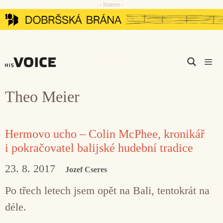
- Inzerce -
Přeskočit
na
obsah
Men
Theo Meier
Hermovo ucho – Colin McPhee, kronikář
i pokračovatel balijské hudební tradice
23. 8. 2017
Jozef Cseres
Po třech letech jsem opět na Bali, tentokrát na
déle.