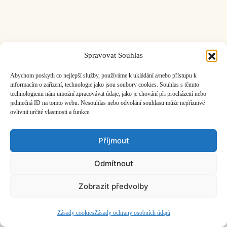
Spravovat Souhlas
ČASOPIS O JINÉ HUDBĚ | vydává
Hudební informační středisko
|
založeno 2001 | Kontaktujte nás:
info@hisvoice.cz
Abychom poskytli co nejlepší služby, používáme k ukládání a/nebo přístupu k
©2026 HISvoice – design a admin
Atelier Dokument
informacím o zařízení, technologie jako jsou soubory cookies. Souhlas s těmito
technologiemi nám umožní zpracovávat údaje, jako je chování při procházení nebo
jedinečná ID na tomto webu. Nesouhlas nebo odvolání souhlasu může nepříznivě
ovlivnit určité vlastnosti a funkce.
Příjmout
Odmítnout
Zobrazit předvolby
Zásady cookies
Zásady ochrany osobních údajů