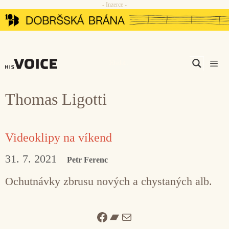
- Inzerce -
Přeskočit
na
obsah
Men
Thomas Ligotti
Videoklipy na víkend
31. 7. 2021
Petr Ferenc
Ochutnávky zbrusu nových a chystaných alb.
Facebook
Bandcamp
Mail