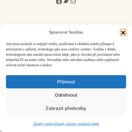
Facebook
Bandcamp
Mail
Spravovat Souhlas
ČASOPIS O JINÉ HUDBĚ | vydává
Hudební informační středisko
|
Abychom poskytli co nejlepší služby, používáme k ukládání a/nebo přístupu k
založeno 2001 | Kontaktujte nás:
info@hisvoice.cz
informacím o zařízení, technologie jako jsou soubory cookies. Souhlas s těmito
©2026 HISvoice – design a admin
Atelier Dokument
technologiemi nám umožní zpracovávat údaje, jako je chování při procházení nebo
jedinečná ID na tomto webu. Nesouhlas nebo odvolání souhlasu může nepříznivě
ovlivnit určité vlastnosti a funkce.
Příjmout
Odmítnout
Zobrazit předvolby
Zásady cookies
Zásady ochrany osobních údajů