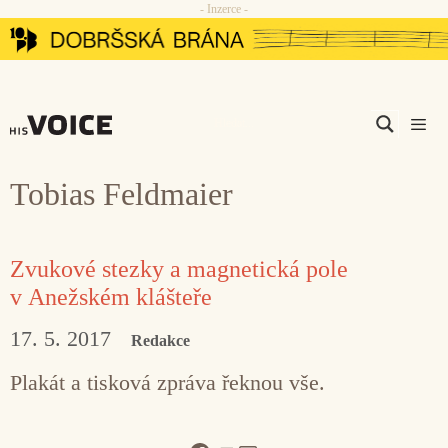
- Inzerce -
Přeskočit
na
obsah
Men
Tobias Feldmaier
Zvukové stezky a magnetická pole
v Anežském klášteře
17. 5. 2017
Redakce
Plakát a tisková zpráva řeknou vše.