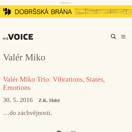
- Inzerce -
Přeskočit
na
obsah
Men
Valér Miko
Valér Miko Trio: Vibrations, States,
Emotions
30. 5. 2016
Z.K. Slabý
…do záchvějnosti.