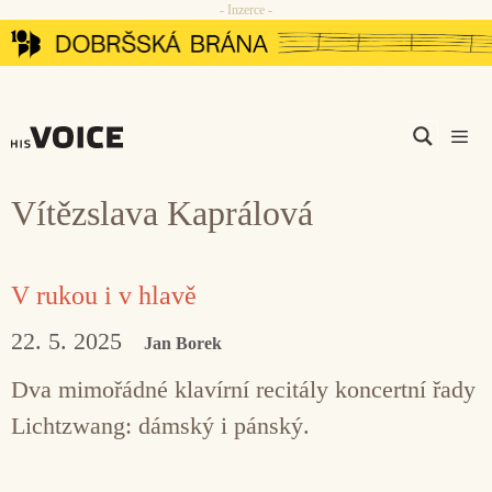
- Inzerce -
Přeskočit
na
obsah
Men
Vítězslava Kaprálová
V rukou i v hlavě
22. 5. 2025
Jan Borek
Dva mimořádné klavírní recitály koncertní řady
Lichtzwang: dámský i pánský.