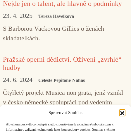
Nejde jen o talent, ale hlavně o podmínky
23. 4. 2025
Tereza Havelková
S Barborou Vackovou Gillies o ženách
skladatelkách.
Pražské operní dědictví. Oživení „zvrhlé“
hudby
24. 6. 2024
Celeste Pepitone-Nahas
Čtyřletý projekt Musica non grata, jenž vznikl
v česko-německé spolupráci pod vedením
Národního divadla, připomenul bohatou
Spravovat Souhlas
mozaiku pražské hudební scény před
Abychom poskytli co nejlepší služby, používáme k ukládání a/nebo přístupu k
informacím o zařízení, technologie jako jsou soubory cookies. Souhlas s těmito