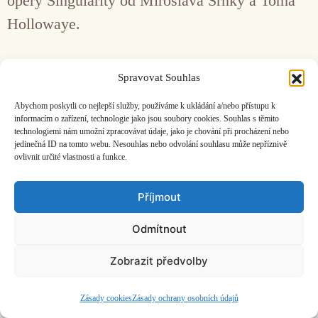
opery Singularity od Miroslava Srnky a Toma
Hollowaye.
Facebook
Bandcamp
Mail
Spravovat Souhlas
Abychom poskytli co nejlepší služby, používáme k ukládání a/nebo přístupu k
informacím o zařízení, technologie jako jsou soubory cookies. Souhlas s těmito
technologiemi nám umožní zpracovávat údaje, jako je chování při procházení nebo
jedinečná ID na tomto webu. Nesouhlas nebo odvolání souhlasu může nepříznivě
ovlivnit určité vlastnosti a funkce.
ČASOPIS O JINÉ HUDBĚ | vydává
Hudební informační středisko
|
založeno 2001 | Kontaktujte nás:
info@hisvoice.cz
Příjmout
©2026 HISvoice – design a admin
Atelier Dokument
Odmítnout
Zobrazit předvolby
Zásady cookies
Zásady ochrany osobních údajů