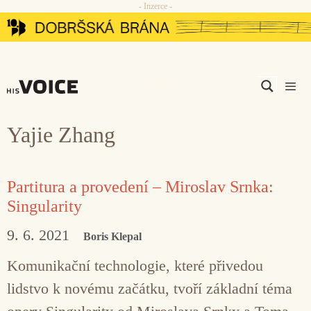
- Inzerce -
Přeskočit
na
obsah
Men
Yajie Zhang
Partitura a provedení – Miroslav Srnka:
Singularity
9. 6. 2021
Boris Klepal
Komunikační technologie, které přivedou
lidstvo k novému začátku, tvoří základní téma