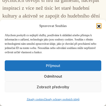
dychtících osvojit si hru na gamelan, načerpat
inspiraci z více než tisíc let staré hudební
kultury a aktivně se zapojit do hudebního dění
na ostrově.
Spravovat Souhlas
Abychom poskytli co nejlepší služby, používáme k ukládání a/nebo přístupu k
Facebook
Bandcamp
Mail
informacím o zařízení, technologie jako jsou soubory cookies. Souhlas s těmito
technologiemi nám umožní zpracovávat údaje, jako je chování při procházení nebo
jedinečná ID na tomto webu. Nesouhlas nebo odvolání souhlasu může nepříznivě
ovlivnit určité vlastnosti a funkce.
Příjmout
ČASOPIS O JINÉ HUDBĚ | vydává
Hudební informační středisko
|
Odmítnout
založeno 2001 | Kontaktujte nás:
info@hisvoice.cz
©2026 HISvoice – design a admin
Atelier Dokument
Zobrazit předvolby
Zásady cookies
Zásady ochrany osobních údajů