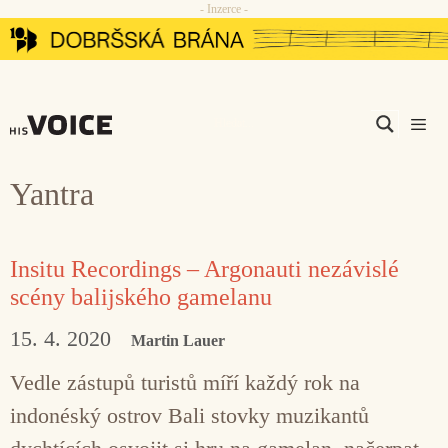
- Inzerce -
Přeskočit
na
obsah
Men
Yantra
Insitu Recordings – Argonauti nezávislé
scény balijského gamelanu
15. 4. 2020
Martin Lauer
Vedle zástupů turistů míří každý rok na
indonéský ostrov Bali stovky muzikantů