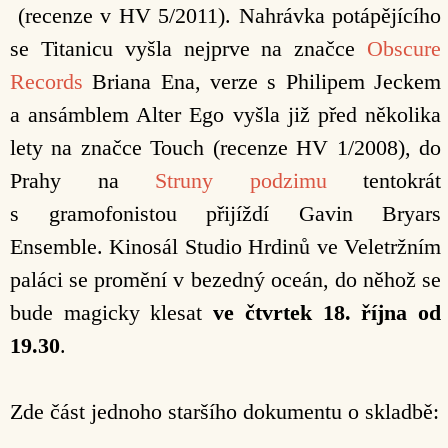
(recenze v HV 5/2011). Nahrávka potápějícího
se Titanicu vyšla nejprve na značce
Obscure
Records
Briana Ena, verze s Philipem Jeckem
a ansámblem Alter Ego vyšla již před několika
lety na značce Touch (recenze HV 1/2008), do
Prahy na
Struny podzimu
tentokrát
s gramofonistou přijíždí Gavin Bryars
Ensemble. Kinosál Studio Hrdinů ve Veletržním
paláci se promění v bezedný oceán, do něhož se
bude magicky klesat
ve čtvrtek 18. října od
19.30
.
Zde část jednoho staršího dokumentu o skladbě: