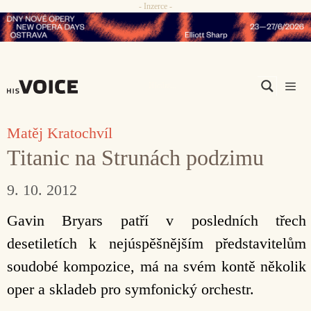
- Inzerce -
Přeskočit
na
obsah
Men
Matěj Kratochvíl
Titanic na Strunách podzimu
9. 10. 2012
Gavin Bryars patří v posledních třech
desetiletích k nejúspěšnějším představitelům
soudobé kompozice, má na svém kontě několik
oper a skladeb pro symfonický orchestr.