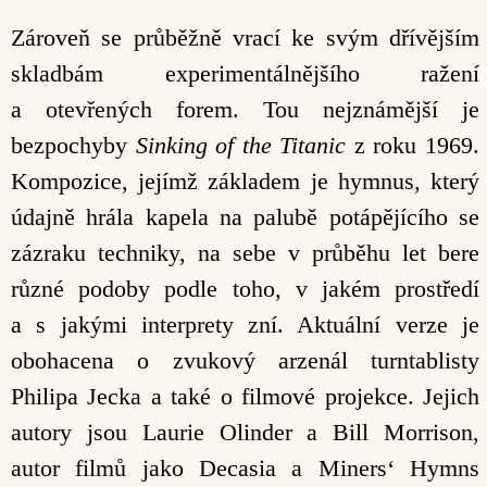
Zároveň se průběžně vrací ke svým dřívějším
skladbám experimentálnějšího ražení
a otevřených forem. Tou nejznámější je
bezpochyby
Sinking of the Titanic
z roku 1969.
Kompozice, jejímž základem je hymnus, který
údajně hrála kapela na palubě potápějícího se
zázraku techniky, na sebe v průběhu let bere
různé podoby podle toho, v jakém prostředí
a s jakými interprety zní. Aktuální verze je
obohacena o zvukový arzenál turntablisty
Philipa Jecka a také o filmové projekce. Jejich
autory jsou Laurie Olinder a Bill Morrison,
autor filmů jako Decasia a Miners‘ Hymns