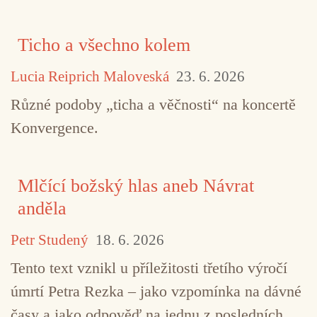
Ticho a všechno kolem
Lucia Reiprich Maloveská
23. 6. 2026
Různé podoby „ticha a věčnosti“ na koncertě
Konvergence.
Mlčící božský hlas aneb Návrat
anděla
Petr Studený
18. 6. 2026
Tento text vznikl u příležitosti třetího výročí
úmrtí Petra Rezka – jako vzpomínka na dávné
časy a jako odpověď na jednu z posledních