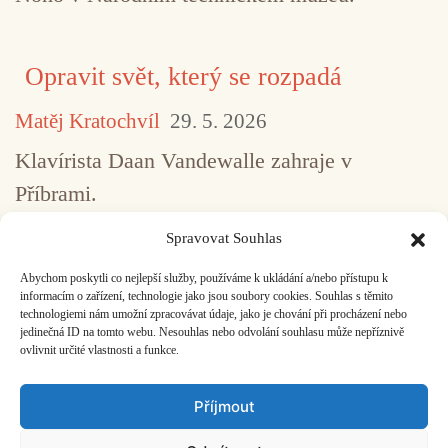
Opravit svět, který se rozpadá
Matěj Kratochvíl
29. 5. 2026
Klavírista Daan Vandewalle zahraje v
Příbrami.
Spravovat Souhlas
Abychom poskytli co nejlepší služby, používáme k ukládání a/nebo přístupu k
...
1
2
3
4
5
517
informacím o zařízení, technologie jako jsou soubory cookies. Souhlas s těmito
technologiemi nám umožní zpracovávat údaje, jako je chování při procházení nebo
jedinečná ID na tomto webu. Nesouhlas nebo odvolání souhlasu může nepříznivě
ovlivnit určité vlastnosti a funkce.
Facebook
Bandcamp
Mail
Příjmout