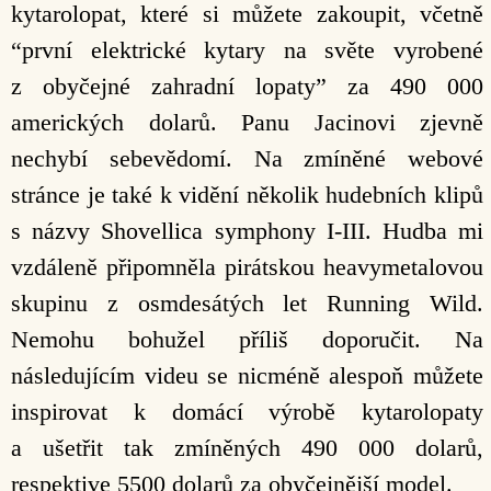
kytarolopat, které si můžete zakoupit, včetně
“první elektrické kytary na světe vyrobené
z obyčejné zahradní lopaty” za 490 000
amerických dolarů. Panu Jacinovi zjevně
nechybí sebevědomí. Na zmíněné webové
stránce je také k vidění několik hudebních klipů
s názvy Shovellica symphony I-III. Hudba mi
vzdáleně připomněla pirátskou heavymetalovou
skupinu z osmdesátých let Running Wild.
Nemohu bohužel příliš doporučit. Na
následujícím videu se nicméně alespoň můžete
inspirovat k domácí výrobě kytarolopaty
a ušetřit tak zmíněných 490 000 dolarů,
respektive 5500 dolarů za obyčejnější model.