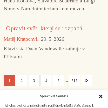
Hana Kotková, Salvatore Sciarrino a Luigi
Nono v Národním technickém muzeu.
Opravit svět, který se rozpadá
Matěj Kratochvíl
29. 5. 2026
Klavírista Daan Vandewalle zahraje v
Příbrami.
...
1
2
3
4
5
517
Spravovat Souhlas
Facebook
Bandcamp
Mail
Abychom poskytli co nejlepší služby, používáme k ukládání a/nebo přístupu k