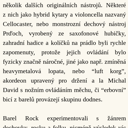
několik dalších originálních nástrojů. Některé
z nich jako hybrid kytary a violoncella nazvaný
Cellocaster, nebo monstrozní dechový nástroj
Prďoch, vyrobený ze saxofonové hubičky,
zahradní hadice a kolíčků na prádlo byli rychle
zapomenuty, protože jejich ovládání bylo
fyzicky značně náročné, jiné jako např. zmíněná
heavymetalová lopata, nebo “luft korg”,
akordeon upravený pro držení a la Michal
David s nožním ovládáním měchu, či “erbovní”
bicí z barelů provázejí skupinu dodnes.
Barel Rock experimentovali s žánrem
dechovky, rocku a folku, nicméně výsledek víc