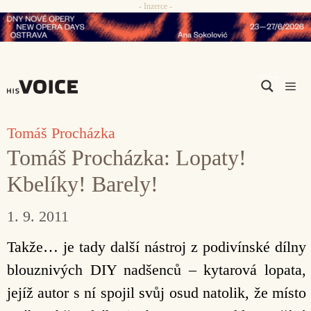
- Inzerce -
Přeskočit
na
obsah
Men
Tomáš Procházka
Tomáš Procházka: Lopaty!
Kbelíky! Barely!
1. 9. 2011
Takže… je tady další nástroj z podivínské dílny
blouznivých DIY nadšenců – kytarová lopata,
jejíž autor s ní spojil svůj osud natolik, že místo