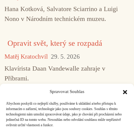
Hana Kotková, Salvatore Sciarrino a Luigi
Nono v Národním technickém muzeu.
Opravit svět, který se rozpadá
Matěj Kratochvíl
29. 5. 2026
Klavírista Daan Vandewalle zahraje v
Příbrami.
Spravovat Souhlas
Abychom poskytli co nejlepší služby, používáme k ukládání a/nebo přístupu k
...
1
2
3
4
5
517
informacím o zařízení, technologie jako jsou soubory cookies. Souhlas s těmito
technologiemi nám umožní zpracovávat údaje, jako je chování při procházení nebo
jedinečná ID na tomto webu. Nesouhlas nebo odvolání souhlasu může nepříznivě
ovlivnit určité vlastnosti a funkce.
Facebook
Bandcamp
Mail