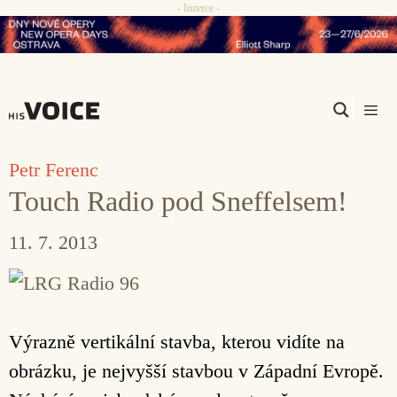
- Inzerce -
Přeskočit
na
obsah
Men
Petr Ferenc
Touch Radio pod Sneffelsem!
11. 7. 2013
Výrazně vertikální stavba, kterou vidíte na
obrázku, je nejvyšší stavbou v Západní Evropě.