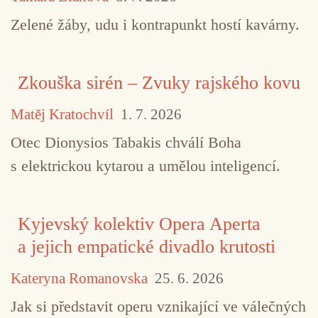
Zelené žáby, udu i kontrapunkt hostí kavárny.
Zkouška sirén – Zvuky rajského kovu
TAGY
Aino Tytti
field recordings
literatura
Matěj Kratochvíl
1. 7. 2026
Otec Dionysios Tabakis chválí Boha
Ludvík Souček
Touch
s elektrickou kytarou a umělou inteligencí.
Kyjevský kolektiv Opera Aperta
a jejich empatické divadlo krutosti
Kateryna Romanovska
25. 6. 2026
Jak si představit operu vznikající ve válečných