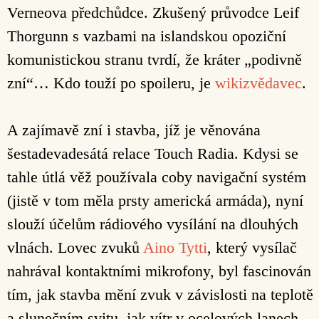
Verneova předchůdce. Zkušený průvodce Leif
Thorgunn s vazbami na islandskou opoziční
komunistickou stranu tvrdí, že kráter „podivně
zní“… Kdo touží po spoileru, je
wikizvědavec
.
A zajímavě zní i stavba, jíž je věnována
šestadevadesátá relace Touch Radia. Kdysi se
tahle útlá věž používala coby navigační systém
(jistě v tom měla prsty americká armáda), nyní
slouží účelům rádiového vysílání na dlouhých
vlnách. Lovec zvuků
Aino Tytti
, který vysílač
nahrával kontaktními mikrofony, byl fascinován
tím, jak stavba mění zvuk v závislosti na teplotě
a slunečním svitu, jak vítr v ocelových lanech