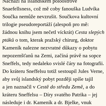
Náchází na islandském poloostrově
Snaefellsness, což mě coby fanouška Ludvíka
Součka nemůže nevzrušit. Součkova kultovní
trilogie pseudoreportáží (alespoň pro mě:
žádnou knihu jsem nečetl víckrát)
Cesta slepých
ptáků
o tom, kterak pražský chirurg, doktor
Kameník nalezne nezvratné důkazy o pobytu
nepozemšťanů na Zemi, začíná právě na sopce
Sneffels, tedy nedaleko svislé čáry na fotografii.
Do kráteru Sneffelsu totiž sestoupil Jules Verne,
aby svůj islandský pobyt později spíše tajil
a jen naznačil v
Cestě do středu Země
, a do
kráteru Sneffelsu – Díry svatého Patrika – jej
následuje i dr. Kameník a dr. Bjelke, vnuk