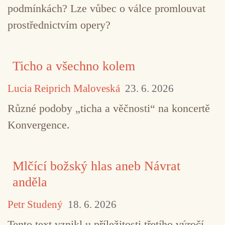
podmínkách? Lze vůbec o válce promlouvat
prostřednictvím opery?
Ticho a všechno kolem
Lucia Reiprich Maloveská
23. 6. 2026
Různé podoby „ticha a věčnosti“ na koncertě
Konvergence.
Mlčící božský hlas aneb Návrat
anděla
Petr Studený
18. 6. 2026
Tento text vznikl u příležitosti třetího výročí