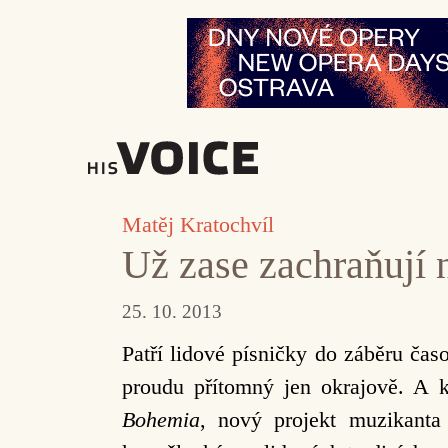
Přeskočit
na
obsah
Matěj Kratochvíl
Už zase zachraňují 
25. 10. 2013
Patří lidové písničky do záběru ča
proudu přítomný jen okrajově. A kd
Bohemia
, nový projekt muzikanta