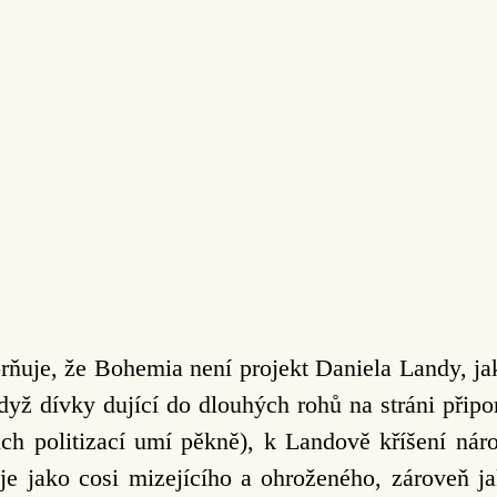
rňuje, že Bohemia není projekt Daniela Landy, jak
dyž dívky dující do dlouhých rohů na stráni připo
jich politizací umí pěkně), k Landově kříšení náro
je jako cosi mizejícího a ohroženého, zároveň jak