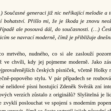
 Současné generaci již nic neříkající melodie a 
 bohatství. Přišlo mi, že je škoda je znovu neož
případě ale posouvá dál, do současnosti. (…) Česk
dicím se navrací moderně, čímž je přibližuje dnešn
o mrtvého, nudného, co si ale zaslouží pozorn
ž ve chvíli, kdy jej pojmeme moderně. Jako zás
nejprovařenějších českých písniček, včetně Holky
anečně-popového stylu. V pár případech se roubová
né nelidové písni hostující Zdeněk Svěrák zní in
vých verzích zůstalo z originálů? Slyšitelná je li
e zvyklí poslouchat ve spojení s moderním pop
m upravit, čímž se často vytratil jejich původní c