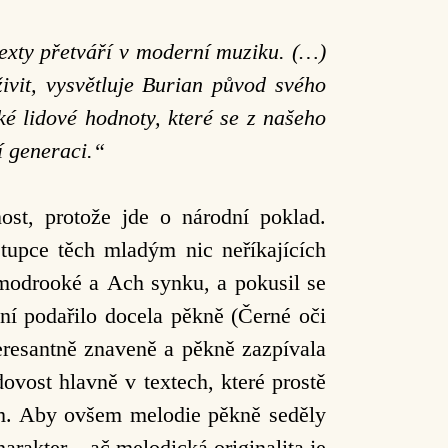
texty přetváří v moderní muziku. (…)
ivit, vysvětluje Burian původ svého
é lidové hodnoty, které se z našeho
í generaci.“
ost, protože jde o národní poklad.
tupce těch mladým nic neříkajících
 modrooké a Ach synku, a pokusil se
ní podařilo docela pěkně (Černé oči
teresantně znaveně a pěkně zazpívala
dovost hlavně v textech, které prostě
em. Aby ovšem melodie pěkně seděly
harakter – ač melodická originalita je