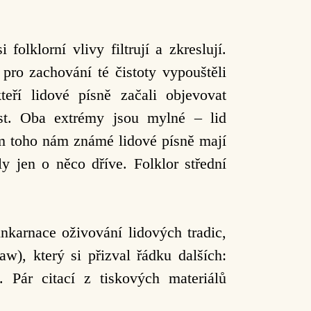
lklorní vlivy filtrují a zkreslují.
 pro zachování té čistoty vypouštěli
teří lidové písně začali objevovat
ost. Oba extrémy jsou mylné – lid
ím toho nám známé lidové písně mají
y jen o něco dříve. Folklor střední
nkarnace oživování lidových tradic,
w), který si přizval řádku dalších:
Pár citací z tiskových materiálů