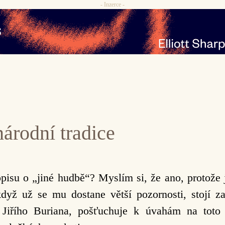
- Inzerce -
národní tradice
sopisu o „jiné hudbě“? Myslím si, že ano, protož
yž už se mu dostane větší pozornosti, stojí za
 Jiřího Buriana, pošťuchuje k úvahám na toto