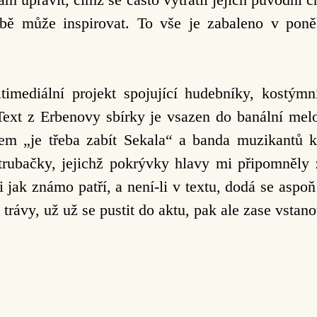
bě může inspirovat. To vše je zabaleno v poněk
imediální projekt spojující hudebníky, kostýmn
Text z Erbenovy sbírky je vsazen do banální melo
em „je třeba zabít Sekala“ a banda muzikantů kř
 trubačky, jejichž pokrývky hlavy mi připomněly
ni jak známo patří, a není-li v textu, dodá se asp
trávy, už už se pustit do aktu, pak ale zase vstano