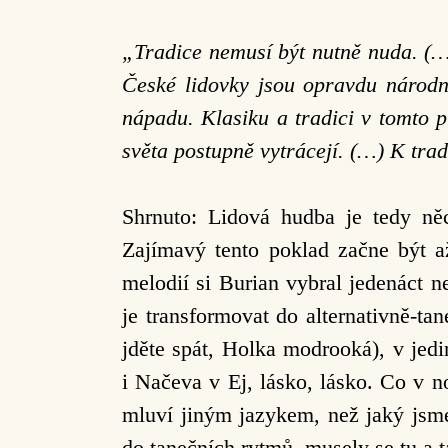
„Tradice nemusí být nutně nuda. (…)
České lidovky jsou opravdu národní
nápadu. Klasiku a tradici v tomto 
světa postupně vytrácejí. (…) K tra
Shrnuto: Lidová hudba je tedy něc
Zajímavý tento poklad začne být a
melodií si Burian vybral jedenáct 
je transformovat do alternativně-t
jděte spát, Holka modrooká), v jedi
i Načeva v Ej, lásko, lásko. Co v no
mluví jiným jazykem, než jaký jsm
do tanečních rytmů, musely se tu a ta