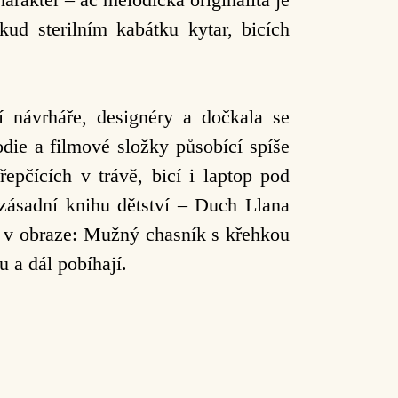
ud sterilním kabátku kytar, bicích
í návrháře, designéry a dočkala se
die a filmové složky působící spíše
epčících v trávě, bicí i laptop pod
 zásadní knihu dětství – Duch Llana
oň v obraze: Mužný chasník s křehkou
u a dál pobíhají.