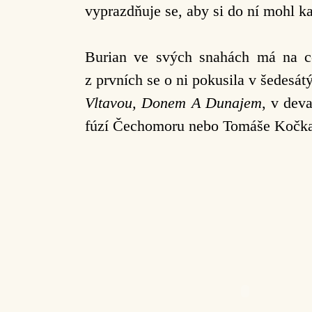
vyprazdňuje se, aby si do ní mohl ka
Burian ve svých snahách má na co
z prvních se o ni pokusila v šedesá
Vltavou, Donem A Dunajem
, v dev
fúzí Čechomoru nebo Tomáše Kočka i