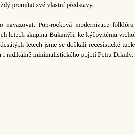
ždý promítat své vlastní představy.
 navazovat. Pop-rocková modernizace folklóru 
tých letech skupina Bukanýři, ke kýčovitému vrcho
adesátých letech jsme se dočkali recesistické tu
 radikálně minimalistického pojetí Petra Drkuly.