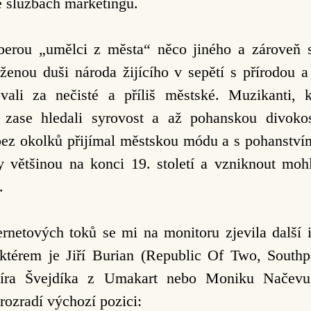
e službách marketingu.
erou „umělci z města“ něco jiného a zároveň si fo
aženou duši národa žijícího v sepětí s přírodou a
ali za nečisté a příliš městské. Muzikanti, k
í, zase hledali syrovost a až pohanskou divok
bez okolků přijímal městskou módu a s pohanstv
většinou na konci 19. století a vzniknout mohl
.
rnetových toků se mi na monitoru zjevila další i
ktérem je Jiří Burian (Republic Of Two, Southpa
íra Švejdíka z Umakart nebo Moniku Načevu. 
rozradí výchozí pozici: