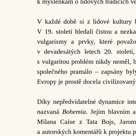
k myšlenkám o lidových tradicích v
V každé době si z lidové kultury b
V 19. století hledali čistou a nezk
vulgarismy a prvky, které považov
v devadesátých letech 20. stolet
s vulgaritou problém nikdy neměl, 
společného pramálo – zapsány byly 
Evropy je prostě docela civilizovaný
Díky nepředvídatelné dynamice inte
nazvaná
Bohemia
. Jejím hlavním a
Milana Caise z Tata Bojs, Jarom
a autorských komentářů k projektu p