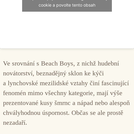
cookie a povolte tento obsah
Ve srovnání s Beach Boys, z nichž hudební
novátorství, beznadějný sklon ke kýči
a lynchovské mezilidské vztahy činí fascinující
fenomén mimo všechny kategorie, mají výše
prezentované kusy šmrnc a nápad nebo alespoň
chvályhodnou úspornost. Občas se ale prostě
nezadaří.