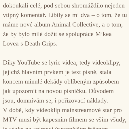
dokoukali celé, pod sebou shromáždilo nejeden
vtipný komentář. Líbily se mi dva – o tom, že tu
máme nové album Animal Collective, a o tom,
že by bylo milé dožít se spolupráce Mikea
Lovea s Death Grips.
Díky YouTube se lyric videa, tedy videoklipy,
jejichž hlavním prvkem je text písně, stala
koncem minulé dekády oblíbeným způsobem
jak upozornit na novou písničku. Důvodem
jsou, domnívám se, i pořizovací náklady.
V době, kdy videoklip mainstreamové star pro
MTV musí být kapesním filmem se vším všudy,
je sázka na animaci úspornějším řešením.