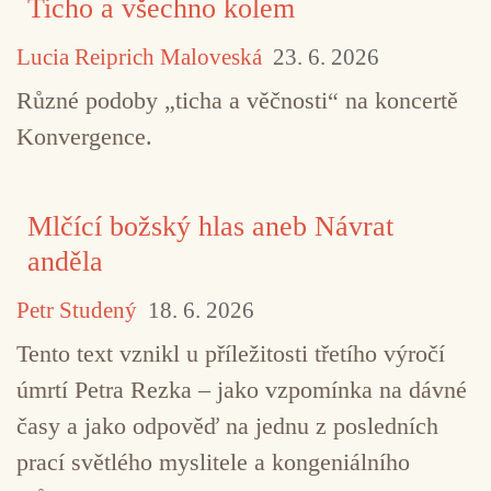
Ticho a všechno kolem
Lucia Reiprich Maloveská
23. 6. 2026
Různé podoby „ticha a věčnosti“ na koncertě
Konvergence.
Mlčící božský hlas aneb Návrat
anděla
Petr Studený
18. 6. 2026
Tento text vznikl u příležitosti třetího výročí
úmrtí Petra Rezka – jako vzpomínka na dávné
časy a jako odpověď na jednu z posledních
TAGY
Beach Boys
Bob Dylan
prací světlého myslitele a kongeniálního