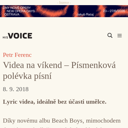
- Inzerce -
Přeskočit
na
obsah
Men
Petr Ferenc
Videa na víkend – Písmenková
polévka písní
8. 9. 2018
Lyric videa, ideálně bez účasti umělce.
Díky novému albu Beach Boys, mimochodem