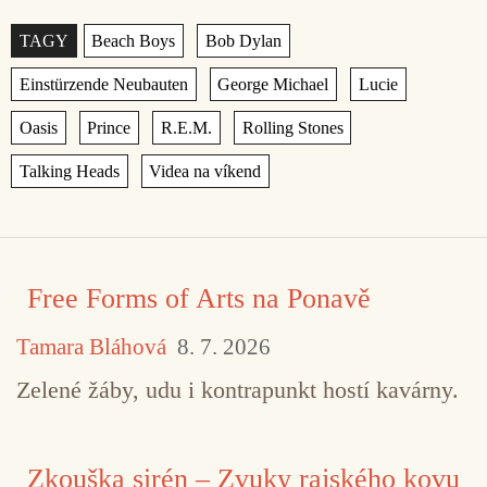
Štítky
,
,
,
,
,
,
,
,
,
,
Free Forms of Arts na Ponavě
Tamara Bláhová
8. 7. 2026
Zelené žáby, udu i kontrapunkt hostí kavárny.
Zkouška sirén – Zvuky rajského kovu