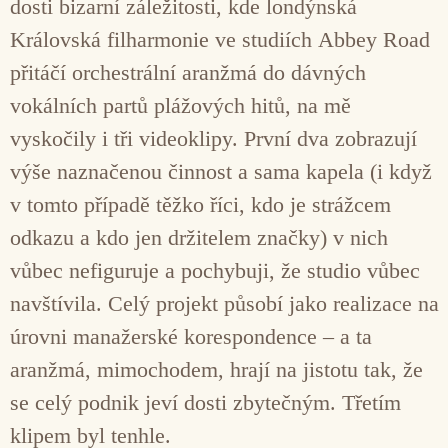
dosti bizarní záležitosti, kde londýnská
Královská filharmonie ve studiích Abbey Road
přitáčí orchestrální aranžmá do dávných
vokálních partů plážových hitů, na mě
vyskočily i tři videoklipy. První dva zobrazují
výše naznačenou činnost a sama kapela (i když
v tomto případě těžko říci, kdo je strážcem
odkazu a kdo jen držitelem značky) v nich
vůbec nefiguruje a pochybuji, že studio vůbec
navštívila. Celý projekt působí jako realizace na
úrovni manažerské korespondence – a ta
aranžmá, mimochodem, hrají na jistotu tak, že
se celý podnik jeví dosti zbytečným. Třetím
klipem byl tenhle.