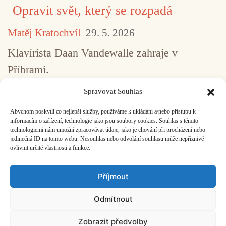
Opravit svět, který se rozpadá
Matěj Kratochvíl
29. 5. 2026
Klavírista Daan Vandewalle zahraje v
Příbrami.
Spravovat Souhlas
Abychom poskytli co nejlepší služby, používáme k ukládání a/nebo přístupu k
...
1
2
3
4
5
517
informacím o zařízení, technologie jako jsou soubory cookies. Souhlas s těmito
technologiemi nám umožní zpracovávat údaje, jako je chování při procházení nebo
jedinečná ID na tomto webu. Nesouhlas nebo odvolání souhlasu může nepříznivě
ovlivnit určité vlastnosti a funkce.
Facebook
Bandcamp
Mail
Příjmout
Odmítnout
Zobrazit předvolby