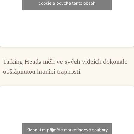
cookie a povolte tento obsah
Talking Heads měli ve svých videích dokonale
obšlápnutou hranici trapnosti.
Klepnutím přijměte marketingové soubory