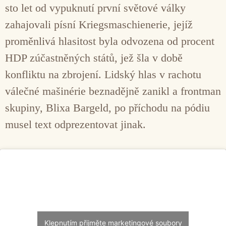
sto let od vypuknutí první světové války
zahajovali písní Kriegsmaschienerie, jejíž
proměnlivá hlasitost byla odvozena od procent
HDP zúčastněných států, jež šla v době
konfliktu na zbrojení. Lidský hlas v rachotu
válečné mašinérie beznadějně zanikl a frontman
skupiny, Blixa Bargeld, po příchodu na pódiu
musel text odprezentovat jinak.
Klepnutím přijměte marketingové soubory