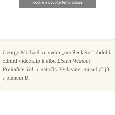
cookie a povolte tento obsah
George Michael ve svém „uměleckém“ období
odmítl videoklip k albu
Listen Without
Prejudice Vol. 1
natočit. Vydavatel musel přijít
s plánem B.