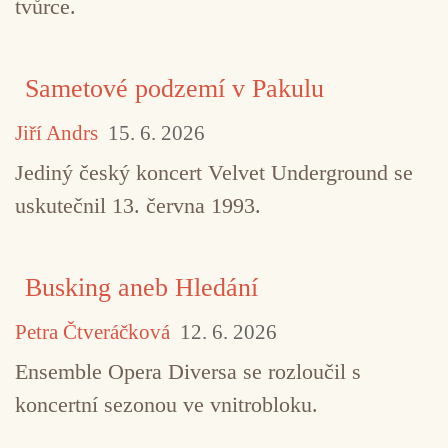
tvůrce.
Einstürzende Neubauten
George Michael
Lucie
Oasis
Prince
R.E.M.
Rolling Stones
Sametové podzemí v Pakulu
Talking Heads
Videa na víkend
Jiří Andrs
15. 6. 2026
Jediný český koncert Velvet Underground se
uskutečnil 13. června 1993.
Busking aneb Hledání
Petra Čtveráčková
12. 6. 2026
Ensemble Opera Diversa se rozloučil s
koncertní sezonou ve vnitrobloku.