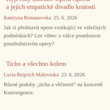
a jejich empatické divadlo krutosti
Kateryna Romanovska
25. 6. 2026
Jak si představit operu vznikající ve válečných
podmínkách? Lze vůbec o válce promlouvat
prostřednictvím opery?
Ticho a všechno kolem
Lucia Reiprich Maloveská
23. 6. 2026
TAGY
akustická ekologie
field recordings
FM
Různé podoby „ticha a věčnosti“ na koncertě
Konvergence.
Zkouška sirén