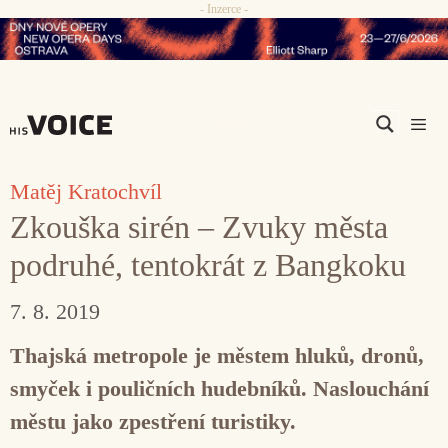
- Inzerce -
Přeskočit
na
obsah
Men
Matěj Kratochvíl
Zkouška sirén – Zvuky města
podruhé, tentokrát z Bangkoku
7. 8. 2019
Thajská metropole je městem hluků, dronů,
smyček i pouličních hudebníků. Naslouchání
městu jako zpestření turistiky.