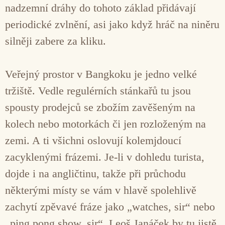
nadzemní dráhy do tohoto základ přidávají
periodické zvlnění, asi jako když hráč na niněru
silněji zabere za kliku.
Veřejný prostor v Bangkoku je jedno velké
tržiště. Vedle regulérních stánkařů tu jsou
spousty prodejců se zbožím zavěšeným na
kolech nebo motorkách či jen rozloženým na
zemi. A ti všichni oslovují kolemjdoucí
zacyklenými frázemi. Je-li v dohledu turista,
dojde i na angličtinu, takže při průchodu
některými místy se vám v hlavě spolehlivě
zachytí zpěvavé fráze jako „watches, sir“ nebo
„ping pong show, sir“. Leoš Janáček by tu jistě