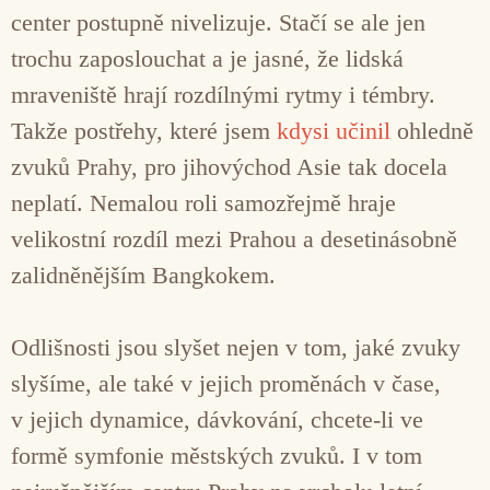
center postupně nivelizuje. Stačí se ale jen
trochu zaposlouchat a je jasné, že lidská
mraveniště hrají rozdílnými rytmy i témbry.
Takže postřehy, které jsem
kdysi učinil
ohledně
zvuků Prahy, pro jihovýchod Asie tak docela
neplatí. Nemalou roli samozřejmě hraje
velikostní rozdíl mezi Prahou a desetinásobně
zalidněnějším Bangkokem.
Odlišnosti jsou slyšet nejen v tom, jaké zvuky
slyšíme, ale také v jejich proměnách v čase,
v jejich dynamice, dávkování, chcete-li ve
formě symfonie městských zvuků. I v tom