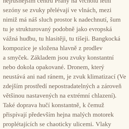
nejrušnějším centru Prahy na vrcholu letní
sezóny se zvuky přelévají ve vlnách, mezi
nimiž má náš sluch prostor k nadechnutí, šum
tu je strukturovaný podobně jako evropská
vážná hudbu, tu hlasitěji, tu tišeji. Bangkocká
kompozice je složena hlavně z prodlev
a smyček. Základem jsou zvuky konstantní
nebo dokola opakované. Dronem, který
neustává ani nad ránem, je zvuk klimatizací (Ve
zdejším prostředí nepostradatelných a zároveň
většinou nastavených na extrémní chlazení).
Také doprava hučí konstantně, k čemuž
přispívají především hejna malých motorek
proplétajících se chaoticky ulicemi. Vlaky