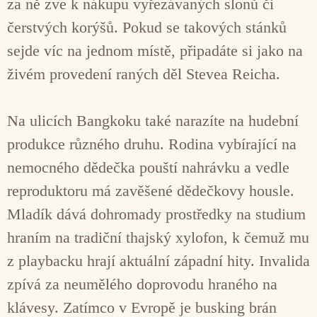
za ně zve k nákupu vyřezávaných slonů či
čerstvých korýšů. Pokud se takových stánků
sejde víc na jednom místě, připadáte si jako na
živém provedení raných děl Stevea Reicha.
Na ulicích Bangkoku také narazíte na hudební
produkce různého druhu. Rodina vybírající na
nemocného dědečka pouští nahrávku a vedle
reproduktoru má zavěšené dědečkovy housle.
Mladík dává dohromady prostředky na studium
hraním na tradiční thajský xylofon, k čemuž mu
z playbacku hrají aktuální západní hity. Invalida
zpívá za neumělého doprovodu hraného na
klávesy. Zatímco v Evropě je busking brán