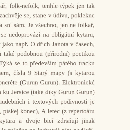
ář, folk-nefolk, tenhle týpek jen tak
 zachvěje se, stane v údivu, poklekne
 sní sám. Je všechno, jen ne folkař,
se nedoprovází na obligátní kytaru,
 jako např. Oldřich Janota v časech,
 také podobnou (přírodní) poetikou
 Týká se to především pátého tracku
em, čísla 9 Starý mapy (s kytarou
concréte (Gurun Gurun). Elektronické
tálku Jersice (také díky Gurun Gurun)
udebních i textových podivností je
pískej konec), A letec (z repertoáru
ytara a dvoje bicí zdrsňují jinak