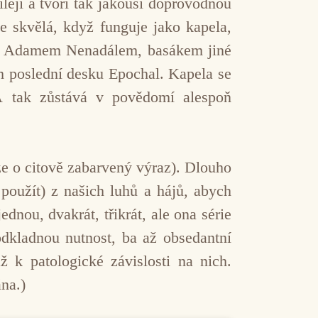
ílejí a tvoří tak jakousi doprovodnou
 skvělá, když funguje jako kapela,
otiž Adamem Nenadálem, basákem jiné
ím poslední desku Epochal. Kapela se
 A tak zůstává v povědomí alespoň
ze o citově zabarvený výraz). Dlouho
použít) z našich luhů a hájů, abych
dnou, dvakrát, třikrát, ale ona série
odkladnou nutnost, ba až obsedantní
 k patologické závislosti na nich.
na.)