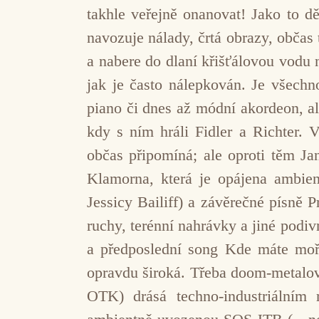
takhle veřejně onanovat! Jako to děl
navozuje nálady, črtá obrazy, občas 
a nabere do dlaní křišťálovou vodu 
jak je často nálepkován. Je všechn
piano či dnes až módní akordeon, al
kdy s ním hráli Fidler a Richter.
občas připomíná; ale oproti těm Ja
Klamorna, která je opájena ambie
Jessicy Bailiff) a závěrečné písně 
ruchy, terénní nahrávky a jiné podiv
a předposlední song Kde máte moře
opravdu široká. Třeba doom-metalové
OTK) drásá techno-industriálním 