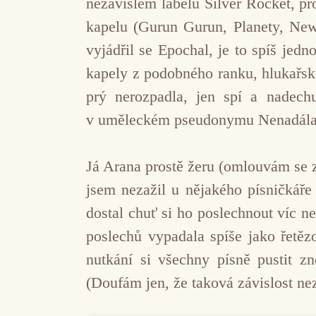
nezávislém labelu Silver Rocket, pro
kapelu (Gurun Gurun, Planety, New
vyjádřil se Epochal, je to spíš je
kapely z podobného ranku, hlukařské
prý nerozpadla, jen spí a nadech
v uměleckém pseudonymu Nenadá
Já Arana prostě žeru (omlouvám se z
jsem nezažil u nějakého písničkáře
dostal chuť si ho poslechnout víc ne
poslechů vypadala spíše jako řetěz
nutkání si všechny písně pustit z
(Doufám jen, že taková závislost ne