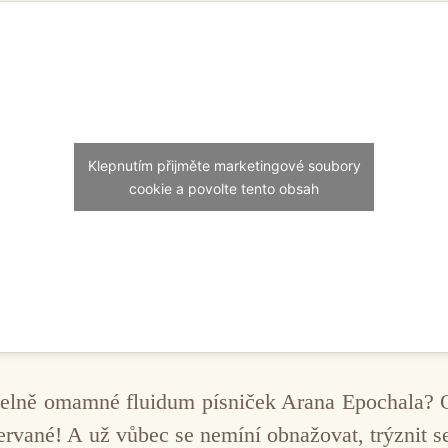
Klepnutím přijměte marketingové soubory
cookie a povolte tento obsah
elně omamné fluidum písniček Arana Epochala? On
rozervané! A už vůbec se nemíní obnažovat, trýznit 