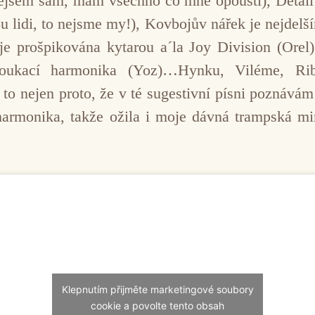
em sám, mám všechno co mne opouští), Detail je
ou lidi, to nejsme my!), Kovbojův nářek je nejdelš
e prošpikována kytarou a´la Joy Division (Orel
 foukací harmonika (Yoz)…Hynku, Viléme, Rib
 to nejen proto, že v té sugestivní písni poznává
 harmonika, takže ožila i moje dávná trampská 
Klepnutím přijměte marketingové soubory
cookie a povolte tento obsah