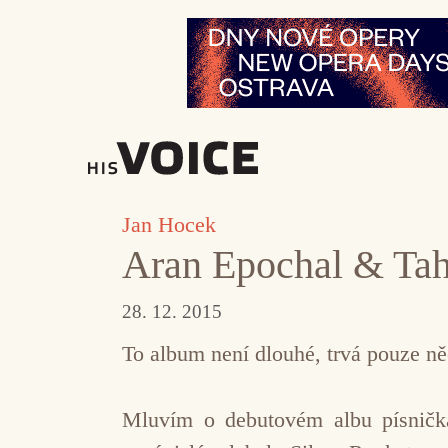
Přeskočit
na
obsah
Jan Hocek
Aran Epochal & Tah
28. 12. 2015
To album není dlouhé, trvá pouze něc
Mluvím o debutovém albu písničká