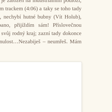
 založen na industriálním podloží,
ím trackem (4:06) a taky se toho tady
), nechybí hutné bubny (Vít Holub),
ano, přijíždím sám! Příslovečnou
m svůj rodný kraj; zazní tady dokonce
minulost…Nezabiješ – neumřeš. Mám