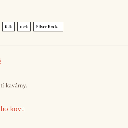
,
,
,
folk
rock
Silver Rocket
ě
tí kavárny.
ého kovu