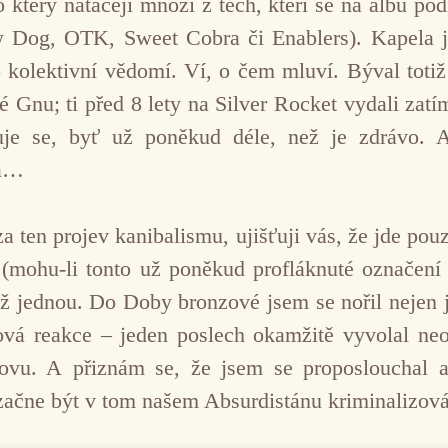
 který natáčejí mnozí z těch, kteří se na albu pod
 Dog, OTK, Sweet Cobra či Enablers). Kapela je
dno kolektivní vědomí. Ví, o čem mluví. Býval t
 Gnu; ti před 8 lety na Silver Rocket vydali zat
uje se, byť už poněkud déle, než je zdrávo.
la…
a ten projev kanibalismu, ujišťuji vás, že jde pou
 (mohu-li tonto už poněkud profláknuté označení 
ž jednou. Do Doby bronzové jsem se nořil nejen je
ová reakce – jeden poslech okamžitě vyvolal ne
novu. A přiznám se, že jsem se proposlouchal až
začne být v tom našem Absurdistánu kriminalizová