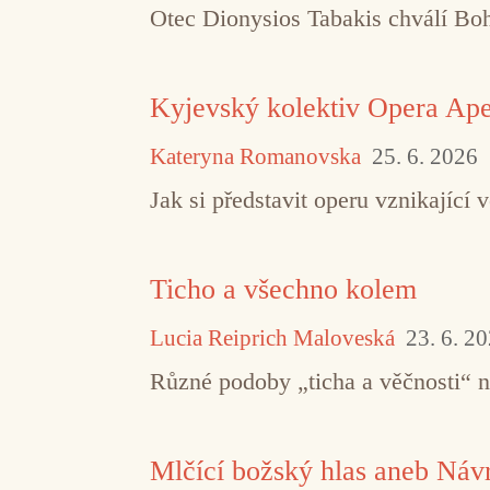
Otec Dionysios Tabakis chválí Boha
Kyjevský kolektiv Opera Aper
Kateryna Romanovska
25. 6. 2026
Jak si představit operu vznikajíc
Ticho a všechno kolem
Lucia Reiprich Maloveská
23. 6. 2
Různé podoby „ticha a věčnosti“ 
Mlčící božský hlas aneb Návr