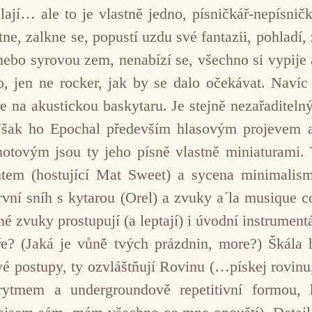
ají… ale to je vlastně jedno, písničkář-nepísničk
tne, zalkne se, popustí uzdu své fantazii, pohladí,
nebo syrovou zem, nenabízí se, všechno si vypije a
o, jen ne rocker, jak by se dalo očekávat. Navíc 
e na akustickou baskytaru. Je stejně nezařaditelný
 Však ho Epochal především hlasovým projevem a
notovým jsou ty jeho písně vlastně miniaturami.
ntem (hostující Mat Sweet) a sycena minimalism
První sníh s kytarou (Orel) a zvuky a´la musique 
né zvuky prostupují (a leptají) i úvodní instrumen
? (Jaká je vůně tvých prázdnin, more?) Škála h
 postupy, ty ozvláštňují Rovinu (…pískej rovinu, 
rytmem a undergroundově repetitivní formou, k