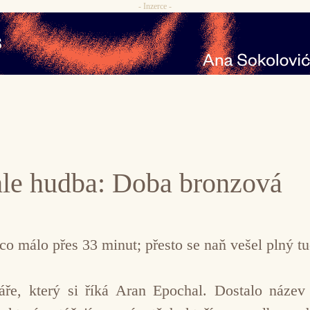
- Inzerce -
le hudba: Doba bronzová
o málo přes 33 minut; přesto se naň vešel plný tu
ře, který si říká Aran Epochal. Dostalo náz