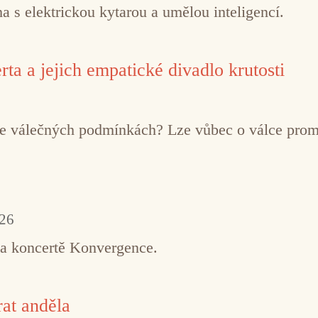
 s elektrickou kytarou a umělou inteligencí.
ta a jejich empatické divadlo krutosti
í ve válečných podmínkách? Lze vůbec o válce pro
026
na koncertě Konvergence.
at anděla