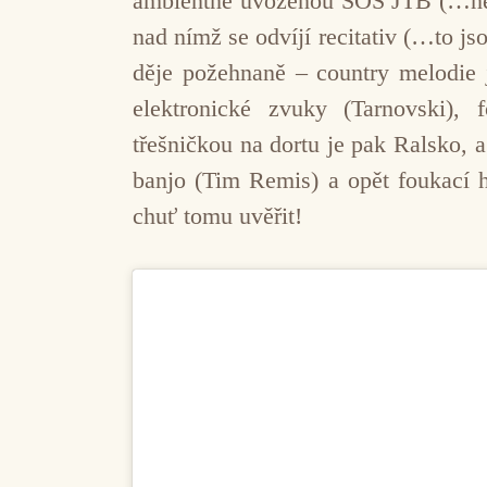
ambientně uvozenou SOS JTB (…nejs
nad nímž se odvíjí recitativ (…to js
děje požehnaně – country melodie j
elektronické zvuky (Tarnovski),
třešničkou na dortu je pak Ralsko, a
banjo (Tim Remis) a opět foukací
chuť tomu uvěřit!