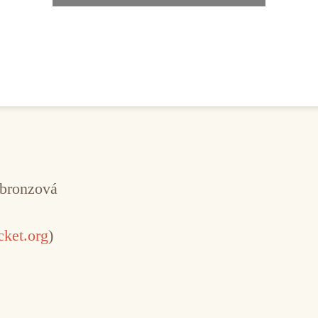
 bronzová
cket.org
)