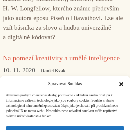
H. W. Longfellow, kterého známe především
jako autora eposu Píseň o Hiawathovi. Lze ale
vzít básníka za slovo a hudbu univerzálně
a digitálně kódovat?
Na pomezí kreativity a umělé inteligence
10. 11. 2020
Daniel Kvak
„Než naučíme naše modely generovat hudbu,
Spravovat Souhlas
musíme je nejprve naučit tancovat.“ K využití
Abychom poskytli co nejlepší služby, používáme k ukládání a/nebo přístupu k
umělé inteligence v hudební kompozici.
informacím o zařízení, technologie jako jsou soubory cookies. Souhlas s těmito
technologiemi nám umožní zpracovávat údaje, jako je chování při procházení nebo
jedinečná ID na tomto webu. Nesouhlas nebo odvolání souhlasu může nepříznivě
ovlivnit určité vlastnosti a funkce.
Facebook
Bandcamp
Mail