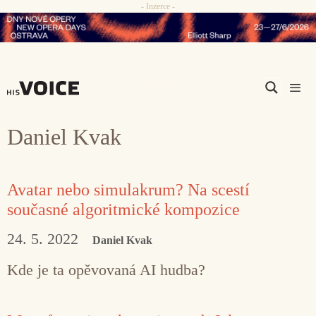
- Inzerce -
Přeskočit
na
obsah
Men
Daniel Kvak
Avatar nebo simulakrum? Na scestí
současné algoritmické kompozice
24. 5. 2022
Daniel Kvak
Kde je ta opěvovaná AI hudba?