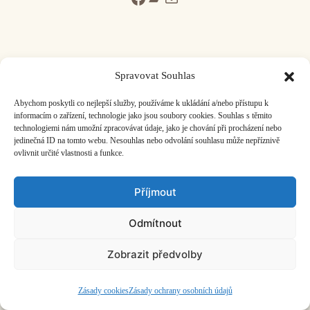
Spravovat Souhlas
ČASOPIS O JINÉ HUDBĚ | vydává
Hudební informační středisko
|
Abychom poskytli co nejlepší služby, používáme k ukládání a/nebo přístupu k
založeno 2001 | Kontaktujte nás:
info@hisvoice.cz
informacím o zařízení, technologie jako jsou soubory cookies. Souhlas s těmito
©2026 HISvoice – design a admin
Atelier Dokument
technologiemi nám umožní zpracovávat údaje, jako je chování při procházení nebo
jedinečná ID na tomto webu. Nesouhlas nebo odvolání souhlasu může nepříznivě
ovlivnit určité vlastnosti a funkce.
Příjmout
Odmítnout
Zobrazit předvolby
Zásady cookies
Zásady ochrany osobních údajů