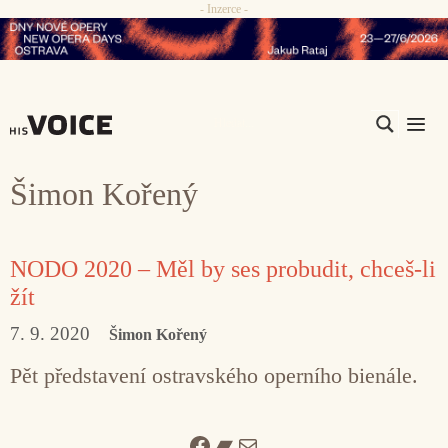
- Inzerce -
Přeskočit
na
obsah
Me
Šimon Kořený
NODO 2020 – Měl by ses probudit, chceš-li
žít
7. 9. 2020
Šimon Kořený
Pět představení ostravského operního bienále.
Facebook
Bandcamp
Mail