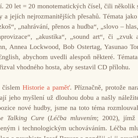
í. 20 let = 20 monotematických čísel, čili několik 
y a jejích nejrozmanitějších přesahů. Témata jako
ozkoš“, „nahrávání, přenos a hudba“, „slovo – hlas
mprovizace“, „akustika“, „sound art“, či „zvuk 
n, Annea Lockwood, Bob Ostertag, Yasunao To
English, abychom uvedli alespoň některé. Témata
přizval vhodného hosta, aby sestavil CD přílohu.
l číslem
Historie a paměť
. Příznačně, protože na
vají jeho myšlení už dlouhou dobu a našly náležit
pozice nové hudby, jsme na toto téma rozmlouva
e Talking Cure
(
Léčba mluvením
; 2002), jímž
ozeným i technologickým uchováváním. Léčba ml