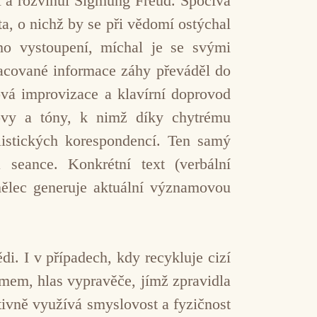
il a rozvinul Sigmung Freud. Spočívá
ta, o nichž by se při vědomí ostýchal
jeho vystoupení, míchal je se svými
racované informace záhy převáděl do
ová improvizace a klavírní doprovod
lovy a tóny, k nimž díky chytrému
listických korespondencí. Ten samý
 seance. Konkrétní text (verbální
mělec generuje aktuální významovou
i. I v případech, kdy recykluje cizí
amem, hlas vypravěče, jímž zpravidla
ivně využívá smyslovost a fyzičnost