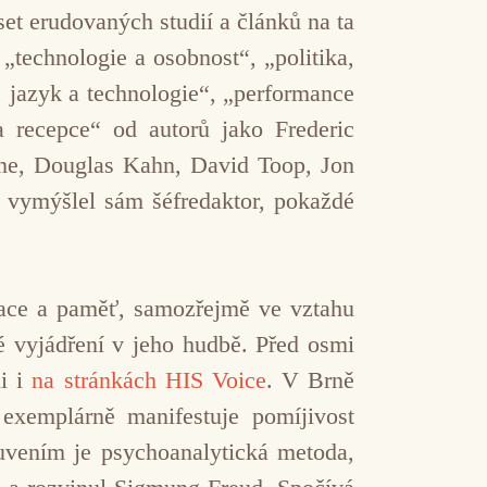
set erudovaných studií a článků na ta
 „technologie a osobnost“, „politika,
, jazyk a technologie“, „performance
a recepce“ od autorů jako Frederic
ne, Douglas Kahn, David Toop, Jon
 vymýšlel sám šéfredaktor, pokaždé
race a paměť, samozřejmě ve vztahu
é vyjádření v jeho hudbě. Před osmi
li i
na stránkách HIS Voice
. V Brně
 exemplárně manifestuje pomíjivost
uvením je psychoanalytická metoda,