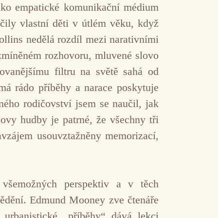
 jako empatické komunikační médium
ily vlastní děti v útlém věku, když
ollins nedělá rozdíl mezi narativními
v zmíněném rozhovoru, mluvené slovo
ovanějšímu filtru na světě sahá od
má rádo příběhy a narace poskytuje
ého rodičovství jsem se naučil, jak
ovy hudby je patrné, že všechny tři
navzájem usouvztažněny memorizací,
 všemožných perspektiv a v těch
ní vědění. Edmund Mooney zve čtenáře
urbanistické „příběhy“ dává lekci