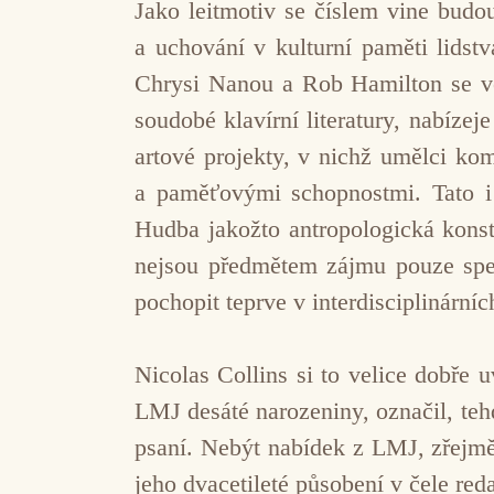
Jako leitmotiv se číslem vine budo
a uchování v kulturní paměti lidstv
Chrysi Nanou a Rob Hamilton se věn
soudobé klavírní literatury, nabíze
artové projekty, v nichž umělci ko
a paměťovými schopnostmi. Tato i 
Hudba jakožto antropologická konst
nejsou předmětem zájmu pouze spec
pochopit teprve v interdisciplinár
Nicolas Collins si to velice dobře 
LMJ desáté narozeniny, označil, teh
psaní. Nebýt nabídek z LMJ, zřejmě
jeho dvacetileté působení v čele re