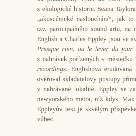
z ekologické historie. Seana Taylor
„akuscénické naslouchání“, jak to
tzv. participačního sound artu, na
English a Charles Eppley jsou ve sv
Presque rien, ou le lever du jour
z nahrávek pořízených v městečku V
recordings
. Englishova erudovaná a
ověřoval skladatelovy postupy pří
v nahrávané lokalitě. Eppley se z
newyorského metra, níž kdysi Max N
Eppleyův text je skvělým příspěvk
vůbec.