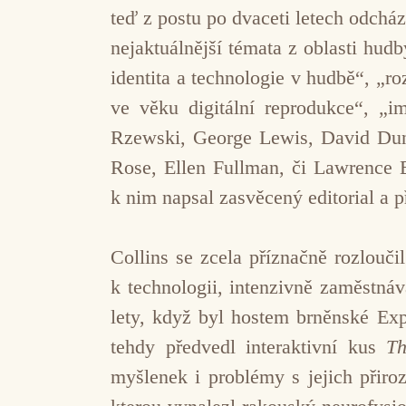
teď z postu po dvaceti letech odcház
nejaktuálnější témata z oblasti hudb
identita a technologie v hudbě“, „r
ve věku digitální reprodukce“, „i
Rzewski, George Lewis, David Dun
Rose, Ellen Fullman, či Lawrence 
k nim napsal zasvěcený editorial a 
Collins se zcela příznačně rozlouči
k technologii, intenzivně zaměstná
lety, když byl hostem brněnské Ex
tehdy předvedl interaktivní kus
Th
myšlenek i problémy s jejich přir