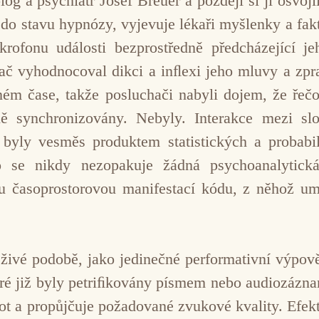
log a psychiatr Josef Breuer a později si ji osvoj
 do stavu hypnózy, vyjevuje lékaři myšlenky a fak
ikrofonu události bezprostředně předcházející 
ač vyhodnocoval dikci a inﬂexi jeho mluvy a zp
álném čase, takže posluchači nabyli dojem, že řeč
eně synchronizovány. Nebyly. Interakce mezi s
 byly vesměs produktem statistických a probabi
o se nikdy nezopakuje žádná psychoanalytická
nou časoprostorovou manifestací kódu, z něhož u
 živé podobě, jako jedinečné performativní výpověd
teré již byly petriﬁkovány písmem nebo audiozázn
ot a propůjčuje požadované zvukové kvality. Efekt