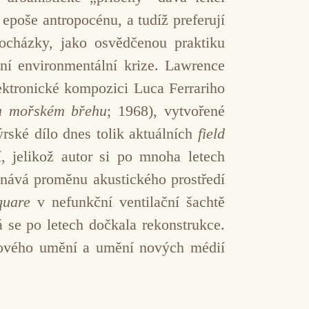
epoše antropocénu, a tudíž preferují
rocházky, jako osvědčenou praktiku
lní environmentální krize. Lawrence
lektronické kompozici Luca Ferrariho
na mořském břehu
; 1968), vytvořené
rské dílo dnes tolik aktuálních
field
í, jelikož autor si po mnoha letech
nává proměnu akustického prostředí
quare
v nefunkční ventilační šachtě
 se po letech dočkala rekonstrukce.
ukového umění a umění nových médií