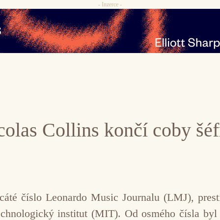
- Inzerce -
olas Collins končí coby šé
áté číslo Leonardo Music Journalu (LMJ), prest
chnologický institut (MIT). Od osmého čísla byl 