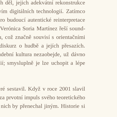
 děl, jejich adekvátní rekonstrukce
vím digitálních technologií. Zatímco
o budoucí autentické reinterpretace
 Verónica Soria Martínez řeší sound-
, což značně souvisí s orientačními
iskurz o hudbě a jejích přesazích.
udební kultura nezaobejde, už dávno
; smysluplně je lze uchopit a lépe
ré sestavil. Když v roce 2001 slavil
za prvotní impuls svého teoretického
ich by přenechal jiným. Historie si