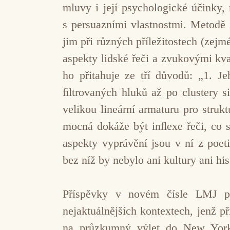
mluvy i její psychologické účinky
s persuazními vlastnostmi. Metodě 
jim při různých příležitostech (zejm
aspekty lidské řeči a zvukovými kv
ho přitahuje ze tří důvodů: „1. J
ﬁltrovaných hluků až po clustery 
velikou lineární armaturu pro stru
mocná dokáže být inﬂexe řeči, co s
aspekty vyprávění jsou v ní z poe
bez níž by nebylo ani kultury ani hi
Příspěvky v novém čísle LMJ pr
nejaktuálnějších kontextech, jenž p
na průzkumný výlet do New Yorku,