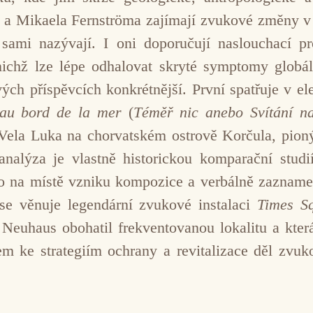
a a Mikaela Fernströma zajímají zvukové změny v 
 sami nazývají. I oni doporučují naslouchací p
 nichž lze lépe odhalovat skryté symptomy globá
ých příspěvcích konkrétnější. První spatřuje v e
 au bord de la mer
(
Téměř nic anebo Svítání 
ela Luka na chorvatském ostrově Korčula, pioný
nalýza je vlastně historickou komparační studi
mo na místě vzniku kompozice a verbálně zazname
ase věnuje legendární zvukové instalaci
Times S
euhaus obohatil frekventovanou lokalitu a která
em ke strategiím ochrany a revitalizace děl zv