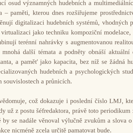
ucí osud významných hudebních a multimediálních
a – paměti, kterou dnes rozšiřujeme prostřednict
ují digitalizaci hudebních systémů, vhodných pr
je virtualizaci jako techniku kompoziční modelace,
mbinují terénní nahrávky s augmentovanou realitou
mnohá další témata a podněty obnáší aktuální d
anta, a paměť jako kapacita, bez níž se žádná h
ializovaných hudebních a psychologických studií
ních souvislostech a průnicích.
uvědomuje, což dokazuje i poslední číslo LMJ, kte
dy už z postu šéfredaktora, právě toto periodikum 
 by se nadále věnoval výlučně zvukům a slova o n
dakce nicméně zcela určitě pamatovat bude.