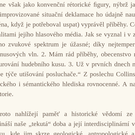
, ne však jako konvenční rétorické ﬁgury, nýbrž
improvizované situační deklamace ho údajně nauč
éna, když je potřeboval uspat) vyprávěl příběhy. C
alitami jejího hlasového média. Jak se vyznal i 
eho zvukové spektrum je úžasné; díky nejtemper
sinusových vln. 2. Mám rád příběhy, obecenstvo 
kturování hudebního kusu. 3. Už v prvních dnech m
e týče utišování posluchače.“ Z poslechu Collins
tického i sémantického hlediska rovnocenné. A 
storie.
oto nahlížejí paměť a historické vědomí ze
řináší naše „tekutá“ doba a její interdisciplinár
 kde jim skrze geologické, antropologické a 