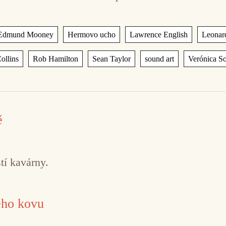
,
,
,
Edmund Mooney
Hermovo ucho
Lawrence English
Leonar
,
,
,
,
ollins
Rob Hamilton
Sean Taylor
sound art
Verónica So
ě
tí kavárny.
ého kovu