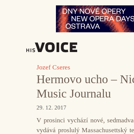
Přeskočit
na
obsah
Jozef Cseres
Hermovo ucho – Nic
Music Journalu
29. 12. 2017
V prosinci vychází nové, sedmadvac
vydává proslulý Massachusettský te