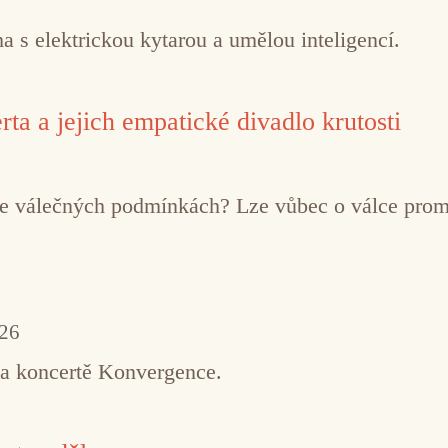
 s elektrickou kytarou a umělou inteligencí.
ta a jejich empatické divadlo krutosti
í ve válečných podmínkách? Lze vůbec o válce pro
026
na koncertě Konvergence.