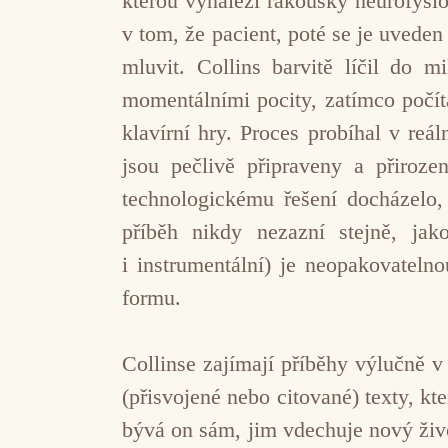
kterou vynalezl rakouský neurofysio
v tom, že pacient, poté se je uveden
mluvit. Collins barvitě líčil do m
momentálními pocity, zatímco počít
klavírní hry. Proces probíhal v re
jsou pečlivě připraveny a přiroz
technologickému řešení docházelo,
příběh nikdy nezazní stejně, jak
i instrumentální) je neopakovatel
formu.
Collinse zajímají příběhy výlučně v
(přisvojené nebo citované) texty, k
bývá on sám, jim vdechuje nový živ