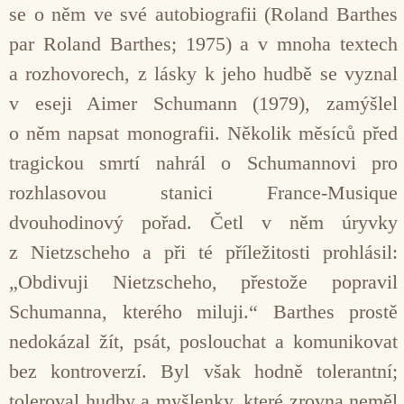
se o něm ve své autobiografii (Roland Barthes
par Roland Barthes; 1975) a v mnoha textech
a rozhovorech, z lásky k jeho hudbě se vyznal
v eseji Aimer Schumann (1979), zamýšlel
o něm napsat monografii. Několik měsíců před
tragickou smrtí nahrál o Schumannovi pro
rozhlasovou stanici France-Musique
dvouhodinový pořad. Četl v něm úryvky
z Nietzscheho a při té příležitosti prohlásil:
„Obdivuji Nietzscheho, přestože popravil
Schumanna, kterého miluji.“ Barthes prostě
nedokázal žít, psát, poslouchat a komunikovat
bez kontroverzí. Byl však hodně tolerantní;
toleroval hudby a myšlenky, které zrovna neměl