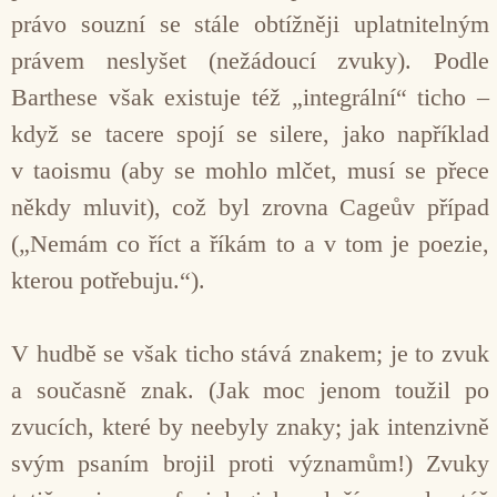
právo souzní se stále obtížněji uplatnitelným
právem neslyšet (nežádoucí zvuky). Podle
Barthese však existuje též „integrální“ ticho –
když se tacere spojí se silere, jako například
v taoismu (aby se mohlo mlčet, musí se přece
někdy mluvit), což byl zrovna Cageův případ
(„Nemám co říct a říkám to a v tom je poezie,
kterou potřebuju.“).
V hudbě se však ticho stává znakem; je to zvuk
a současně znak. (Jak moc jenom toužil po
zvucích, které by neebyly znaky; jak intenzivně
svým psaním brojil proti významům!) Zvuky