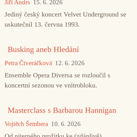
Jiří Andrs
15. 6. 2026
Jediný český koncert Velvet Underground se
uskutečnil 13. června 1993.
Busking aneb Hledání
Petra Čtveráčková
12. 6. 2026
TAGY
Félix Guattari
Gilles Deleuze
Hermovo
Ensemble Opera Diversa se rozloučil s
Jacques Attali
Roland Barthes
koncertní sezonou ve vnitrobloku.
Masterclass s Barbarou Hannigan
Vojtěch Šembera
10. 6. 2026
Od niterného prožitku ke (zdánlivě)