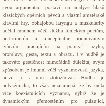
svou argumentaci postavil na analýze hlasů
klasických opěrních pěvců a vlastní amatérské
klavírní hry, obhajobou laryngu a muskularity
udělal mnohem větší službu fónickým poetům,
performerům a konceptuálně orientovaným
tvůrcům pracujícím na pomezí jazyka,
promluvy, gesta, textu a obrazu. I v hudbě je
takováto gestičnost mimořádně důležitá; svým
způsobem je imunní vůči významovosti jazyka,
nelze ji s ním ztotožňovat. Hudba je
polysémická, to však neznamená, že by měla
více koexistujících významů, nýbrž že je
dynamickým přemostěním pro pulzující,