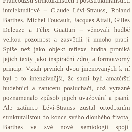
Francouzští strukturalističtí i poststrukturalističtí
intelektuálové – Claude Lévi-Strauss, Roland
Barthes, Michel Foucault, Jacques Attali, Gilles
Deleuze a Félix Guattari – věnovali hudbě
velkou pozornost a zasvětili jí mnoho prací.
Spíše než jako objekt reflexe hudba proniká
jejich texty jako inspirační zdroj a formotvorný
princip. Vztah prvních dvou jmenovaných k ní
byl o to intenzivnější, že sami byli amatérští
hudebníci a zanícení posluchači, což výrazně
poznamenalo způsob jejich uvažování a psaní.
Ale zatímco Lévi-Strauss zůstal ortodoxním
strukturalistou do konce svého dlouhého života,
Barthes ve své nové semiologii spojil