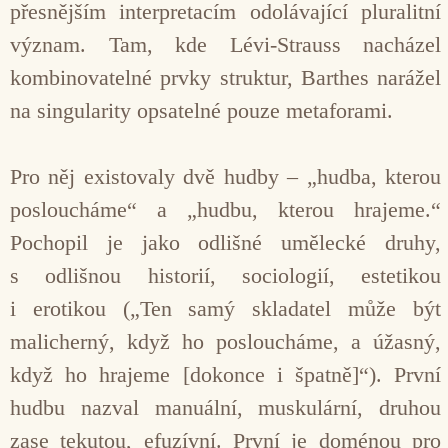
přesnějším interpretacím odolávající pluralitní
význam. Tam, kde Lévi-Strauss nacházel
kombinovatelné prvky struktur, Barthes narážel
na singularity opsatelné pouze metaforami.
Pro něj existovaly dvě hudby – „hudba, kterou
posloucháme“ a „hudbu, kterou hrajeme.“
Pochopil je jako odlišné umělecké druhy,
s odlišnou historií, sociologií, estetikou
i erotikou („Ten samý skladatel může být
malicherný, když ho posloucháme, a úžasný,
když ho hrajeme [dokonce i špatně]“). První
hudbu nazval manuální, muskulární, druhou
zase tekutou, efuzívní. První je doménou pro