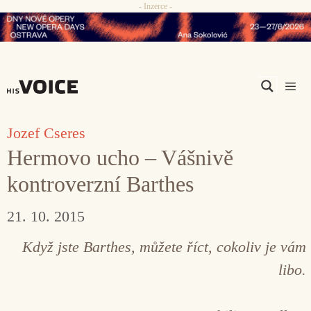
- Inzerce -
Přeskočit
na
obsah
Men
Jozef Cseres
Hermovo ucho – Vášnivě
kontroverzní Barthes
21. 10. 2015
Když jste Barthes, můžete říct, cokoliv je vám
libo.