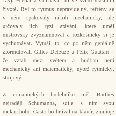
čas). Hledal a shledával ho ve svém vlastním
životě. Byl to rytmus nepravidelný, refrény se
v něm opakovaly nikoli mechanicky, ale
určovaly jich ryzí stávání, které uměl
mistrovsky zvýznamňovat a rozkošnicky si je
vychutnávat. Vytušil to, co po něm geniálně
zformulovali Gilles Deleuze a Félix Guattari –
že vztah mezi světem a hudbou není
mechanický ani matematický, nýbrž rytmický,
strojový.
Z romantických hudebníku měl Barthes
nejraději Schumanna, sdílel s ním svou
melancholii. Často ho hrával na klavír, zmiňuje