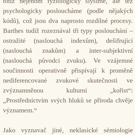
totiž nejenom fyziologicky slyšíme, ale též
psychologicky posloucháme (podle nějakých
kódů), což jsou dva naprosto rozdílné procesy.
Barthes tudíž rozeznával tři typy poslouchání –
ostražité (naslouchá indexům), dešifrující
(naslouchá znakům) a inter-subjektivní
(naslouchá původci zvuku). Ve vzájemné
součinnosti operativně přispívají k proměně
nediferencované zvukové skutečnosti ve
zvýznamněnou kulturní „kořist“:
„Prostřednictvím svých hluků se příroda chvěje
významem.“
Jako vyznavač jiné, neklasické sémiologie