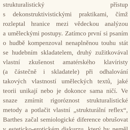
strukturalistický přístup
s dekonstruktivistickými praktikami, čímž
rozleptal hranice mezi vědeckou analýzou
a uměleckými postupy. Zatímco první si psaním
o hudbě kompenzoval nenaplněnou touhu stát
se hudebním skladatelem, druhý zužitkovával
vlastní zkušenost amatérského klavíristy
(a částečně i skladatele) při odhalování
takových vlastností uměleckých textů, jaké
teorii unikají nebo je dokonce sama ničí. Ve
snaze zmírnit rigoróznost strukturalistické
metody a potlačit vlastní „strukturální reflex“,
Barthes začal semiologické diference obrušovat
v esteticko-erotickém diskurzu, který by neměl