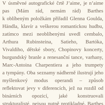
V úsměvné autografické črtě Jʼaime, je nʼaime
pas (Mám rád, nemám rád) Barthes
k oblíbeným položkám přiřadil Glenna Goulda,
Händla, klavír a veškerou romantickou hudbu,
zatímco mezi neoblíbenými uvedl cembalo,
Arthura Rubinsteina, Satieho, Bartóka,
Vivaldiho, dětské sbory, Chopinovy koncerty,
burgundský branle a renesanční tance, varhany,
Marc-Antoina Charpentiera a jeho trumpety
a tympány. Oba seznamy nádherně ilustrují jeho
myšlenkový modus operandi – způsob
reflektovat jevy v diferencích, jež na rozdíl od
binárních opozicí, jaké konstruovali
strukturalisté, nejsou nutně protikladné. Barthes