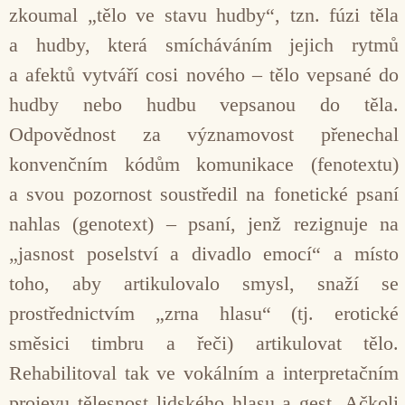
zkoumal „tělo ve stavu hudby“, tzn. fúzi těla
a hudby, která smícháváním jejich rytmů
a afektů vytváří cosi nového – tělo vepsané do
hudby nebo hudbu vepsanou do těla.
Odpovědnost za významovost přenechal
konvenčním kódům komunikace (fenotextu)
a svou pozornost soustředil na fonetické psaní
nahlas (genotext) – psaní, jenž rezignuje na
„jasnost poselství a divadlo emocí“ a místo
toho, aby artikulovalo smysl, snaží se
prostřednictvím „zrna hlasu“ (tj. erotické
směsici timbru a řeči) artikulovat tělo.
Rehabilitoval tak ve vokálním a interpretačním
projevu tělesnost lidského hlasu a gest. Ačkoli