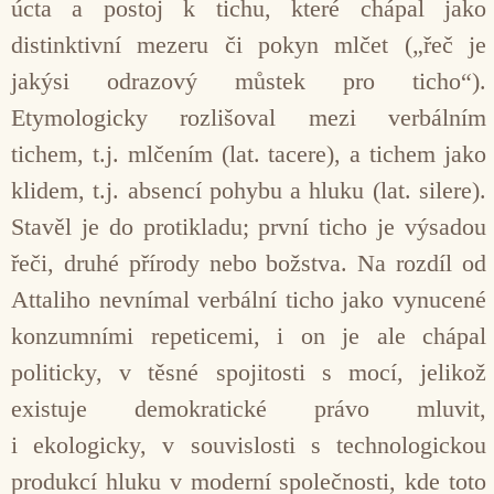
úcta a postoj k tichu, které chápal jako
distinktivní mezeru či pokyn mlčet („řeč je
jakýsi odrazový můstek pro ticho“).
Etymologicky rozlišoval mezi verbálním
tichem, t.j. mlčením (lat. tacere), a tichem jako
klidem, t.j. absencí pohybu a hluku (lat. silere).
Stavěl je do protikladu; první ticho je výsadou
řeči, druhé přírody nebo božstva. Na rozdíl od
Attaliho nevnímal verbální ticho jako vynucené
konzumními repeticemi, i on je ale chápal
politicky, v těsné spojitosti s mocí, jelikož
existuje demokratické právo mluvit,
i ekologicky, v souvislosti s technologickou
produkcí hluku v moderní společnosti, kde toto