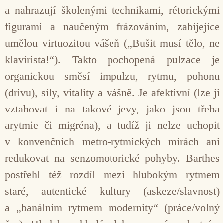
a nahrazují školenými technikami, rétorickými
figurami a naučeným frázováním, zabíjejíce
umělou virtuozitou vášeň („Bušit musí tělo, ne
klavírista!“). Takto pochopená pulzace je
organickou směsí impulzu, rytmu, pohonu
(drivu), síly, vitality a vášně. Je afektivní (lze ji
vztahovat i na takové jevy, jako jsou třeba
arytmie či migréna), a tudíž ji nelze uchopit
v konvenčních metro-rytmických mírách ani
redukovat na senzomotorické pohyby. Barthes
postřehl též rozdíl mezi hlubokým rytmem
staré, autentické kultury (askeze/slavnost)
a „banálním rytmem modernity“ (práce/volný