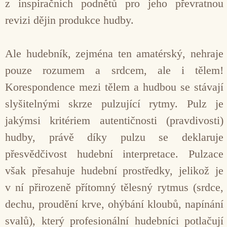
z inspiračních podnětů pro jeho převratnou
revizi dějin produkce hudby.
Ale hudebník, zejména ten amatérský, nehraje
pouze rozumem a srdcem, ale i tělem!
Korespondence mezi tělem a hudbou se stávají
slyšitelnými skrze pulzující rytmy. Pulz je
jakýmsi kritériem autentičnosti (pravdivosti)
hudby, právě díky pulzu se deklaruje
přesvědčivost hudební interpretace. Pulzace
však přesahuje hudební prostředky, jelikož je
v ní přirozeně přítomný tělesný rytmus (srdce,
dechu, proudění krve, ohýbání kloubů, napínání
svalů), který profesionální hudebníci potlačují