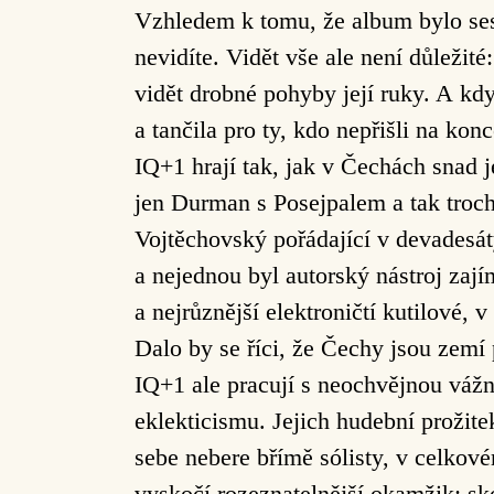
Vzhledem k tomu, že album bylo sesta
nevidíte. Vidět vše ale není důležité:
vidět drobné pohyby její ruky. A kdy
a tančila pro ty, kdo nepřišli na konc
IQ+1 hrají tak, jak v Čechách snad 
jen Durman s Posejpalem a tak troch
Vojtěchovský pořádající v devadesátý
a nejednou byl autorský nástroj zají
a nejrůznější elektroničtí kutilové
Dalo by se říci, že Čechy jsou zemí 
IQ+1 ale pracují s neochvějnou vážn
eklekticismu. Jejich hudební prožitek
sebe nebere břímě sólisty, v celkov
vyskočí rozeznatelnější okamžik: s