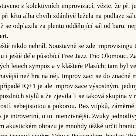
veno z kolektivních improvizací, vězte, že při je
 při křtu alba chvíli zdánlivě ležela na podlaze sálu
ž se odplazila za plentu oddělující sál od baru, ne
ert.
ještě nikdo nehrál. Soustavně se zde improvisingu 
u i ještě déle působící Free Jazz Trio Olomouc. Za
ch letech sympozia v klášteře Plasích: tam byl ve
mavější než hra na něj. Improvizaci se do značné 
, v případě IQ+1 je ale improvizace výsostným, je
pozdních stylů a že zjevila li se taková skupina v 
ostí, sebejistotou a pokorou. Bez vtípků, záměrně
 je introvertní, o to intenzivnější. Zvuky jednotli
ém akustickém obrazu je mnohdy těžké určit hranice
koro jazzová souhra Vrby s Posejpalem, bzukot Zbo