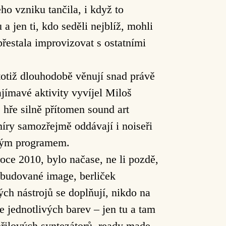
ho vzniku tančila, i když to
 a jen ti, kdo seděli nejblíž, mohli
přestala improvizovat s ostatními
totiž dlouhodobě věnují snad právě
jímavé aktivity vyvíjel Miloš
 hře silně přítomen sound art
míry samozřejmě oddávají i noiseři
diným programem.
roce 2010, bylo načase, ne li pozdě,
 budované image, berliček
vých nástrojů se doplňují, nikdo na
 jednotlivých barev – jen tu a tam
řilových syntezátorů, ready made