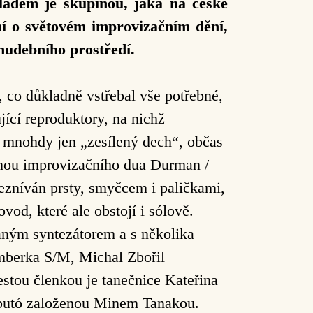
ladem je skupinou, jaká na české
omí o světovém improvizačním dění,
 hudebního prostředí.
 co důkladně vstřebal vše potřebné,
jící reproduktory, na nichž
a, mnohdy jen „zesílený dech“, občas
vinou improvizačního dua Durman /
rozezníván prsty, smyčcem i paličkami,
vod, které ale obstojí i sólově.
aným syntezátorem a s několika
amberka S/M, Michal Zbořil
stou členkou je tanečnice Kateřina
e butó založenou Minem Tanakou.