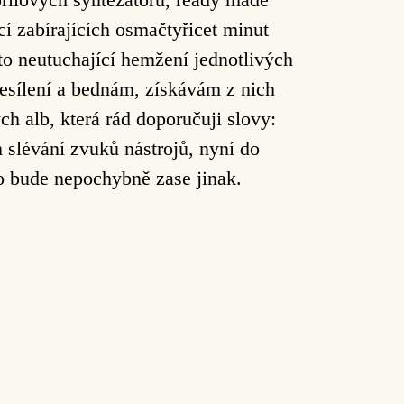
í zabírajících osmačtyřicet minut
to neutuchající hemžení jednotlivých
zesílení a bednám, získávám z nich
ch alb, která rád doporučuji slovy:
slévání zvuků nástrojů, nyní do
to bude nepochybně zase jinak.