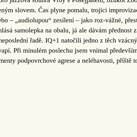
ným slovem. Čas plyne pomalu, trojici improvizac
ebo – „audiolupou“ zesílení – jako roz-vážné, přes
hlásá samolepka na obalu, já ale dávám přednost 
 neposlední řadě. IQ+1 natočili jedno z těch vzácný
vapí. Při minulém poslechu jsem vnímal především 
menty podpovrchové agrese a neléhavosti, příště 