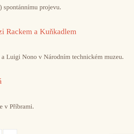
ě) spontánnímu projevu.
ezi Rackem a Kuňkadlem
o a Luigi Nono v Národním technickém muzeu.
á
e v Příbrami.