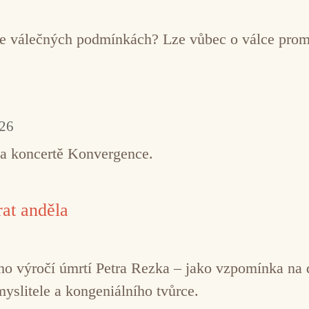
í ve válečných podmínkách? Lze vůbec o válce pro
026
na koncertě Konvergence.
at anděla
řetího výročí úmrtí Petra Rezka – jako vzpomínka n
myslitele a kongeniálního tvůrce.