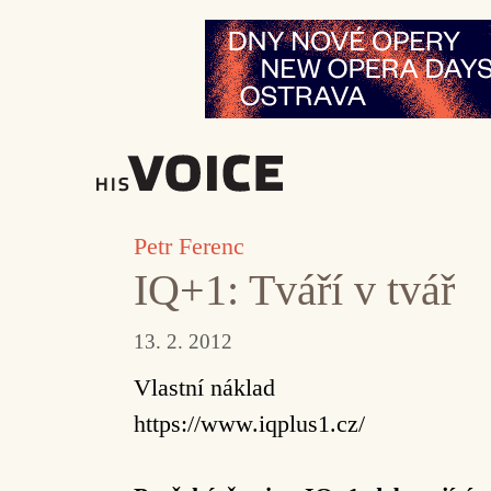
Přeskočit
na
obsah
Petr Ferenc
IQ+1: Tváří v tvář
13. 2. 2012
Vlastní náklad
https://www.iqplus1.cz/