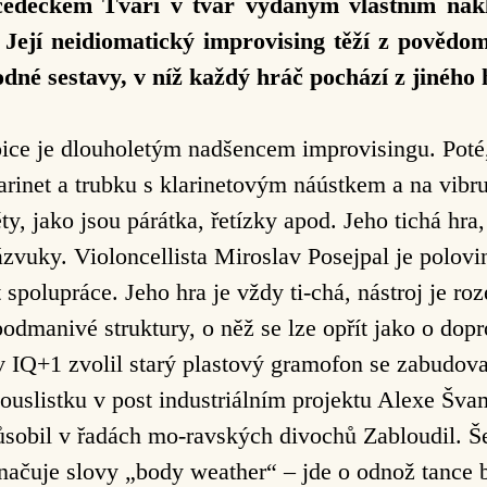
 cédéčkem Tváří v tvář vydaným vlastním nák
a. Její neidiomatický improvising těží z pověd
dné sestavy, v níž každý hráč pochází z jiného
ice je dlouholetým nadšencem improvisingu. Poté,
larinet a trubku s klarinetovým náústkem a na vibru
y, jako jsou párátka, řetízky apod. Jeho tichá hr
ázvuky. Violoncellista Miroslav Posejpal je polo
let spolupráce. Jeho hra je vždy ti-chá, nástroj je 
odmanivé struktury, o něž se lze opřít jako o dopro
v IQ+1 zvolil starý plastový gramofon se zabudov
ouslistku v post industriálním projektu Alexe Šv
ůsobil v řadách mo-ravských divochů Zabloudil. Še
označuje slovy „body weather“ – jde o odnož tanc