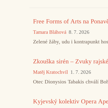
Free Forms of Arts na Ponav
Tamara Bláhová
8. 7. 2026
Zelené žáby, udu i kontrapunkt hos
Zkouška sirén – Zvuky rajsk
Matěj Kratochvíl
1. 7. 2026
Otec Dionysios Tabakis chválí Boha
Kyjevský kolektiv Opera Aper