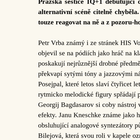
Pražská šestice IQ+1 debutující
alternativní scéně citelně chyběl
touze reagovat na ně a z pozoru-ho
Petr Vrba známý i ze stránek HIS Vo
objevil se na pódiích jako hráč na k
poskakují nejrůznější drobné předmět
překvapí sytými tóny a jazzovými n
Posejpal, které letos slaví čtyřicet 
rytmicko melodické figury spřádají p
Georgij Bagdasarov si coby nástroj 
efekty. Janu Kneschke známe jako h
obsluhující analogové syntezátory p
Bilejová, která svou roli v kapele 