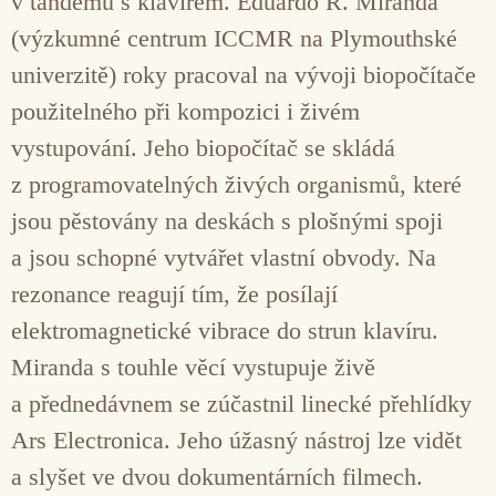
v tandemu s klavírem. Eduardo R. Miranda
(výzkumné centrum ICCMR na Plymouthské
univerzitě) roky pracoval na vývoji biopočítače
použitelného při kompozici i živém
vystupování. Jeho biopočítač se skládá
z programovatelných živých organismů, které
jsou pěstovány na deskách s plošnými spoji
a jsou schopné vytvářet vlastní obvody. Na
rezonance reagují tím, že posílají
elektromagnetické vibrace do strun klavíru.
Miranda s touhle věcí vystupuje živě
a přednedávnem se zúčastnil linecké přehlídky
Ars Electronica. Jeho úžasný nástroj lze vidět
a slyšet ve dvou dokumentárních filmech.