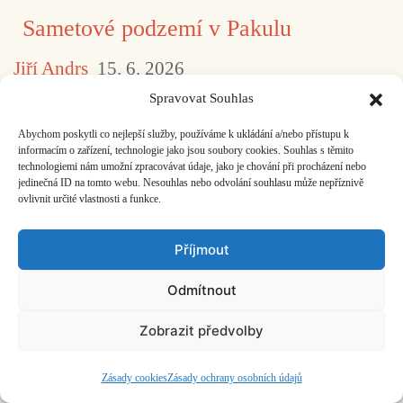
Sametové podzemí v Pakulu
Jiří Andrs
15. 6. 2026
Spravovat Souhlas
Jediný český koncert Velvet Underground se
uskutečnil 13. června 1993.
Abychom poskytli co nejlepší služby, používáme k ukládání a/nebo přístupu k
informacím o zařízení, technologie jako jsou soubory cookies. Souhlas s těmito
technologiemi nám umožní zpracovávat údaje, jako je chování při procházení nebo
jedinečná ID na tomto webu. Nesouhlas nebo odvolání souhlasu může nepříznivě
ovlivnit určité vlastnosti a funkce.
Busking aneb Hledání
Petra Čtveráčková
12. 6. 2026
Příjmout
Ensemble Opera Diversa se rozloučil s
Odmítnout
koncertní sezonou ve vnitrobloku.
Zobrazit předvolby
Zásady cookies
Zásady ochrany osobních údajů
Masterclass s Barbarou Hannigan