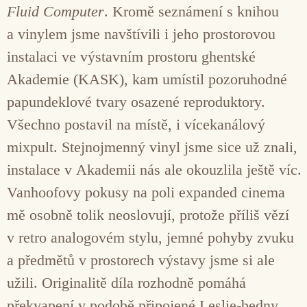
Fluid Computer
. Kromě seznámení s knihou
a vinylem jsme navštívili i jeho prostorovou
instalaci ve výstavním prostoru ghentské
Akademie (KASK), kam umístil pozoruhodné
papundeklové tvary osazené reproduktory.
Všechno postavil na místě, i vícekanálový
mixpult. Stejnojmenný vinyl jsme sice už znali,
instalace v Akademii nás ale okouzlila ještě víc.
Vanhoofovy pokusy na poli expanded cinema
mě osobně tolik neoslovují, protože příliš vězí
v retro analogovém stylu, jemné pohyby zvuku
a předmětů v prostorech výstavy jsme si ale
užili. Originalitě díla rozhodně pomáhá
překvapení v podobě připojené Leslie-bedny.