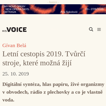
- Inzerce -
Přeskočit
na
obsah
Men
Gívan Belá
Letní cestopis 2019. Tvůrčí
stroje, které možná žijí
25. 10. 2019
Digitální syntéza, hlas papíru, živé organizmy
v obvodech, rádio z plechovky a co je vlastně
voda.