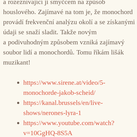
a rozeznívající ji smyčcem na způsob
houslového. Zajímavé na tom je, že monochord
provádí frekvenční analýzu okolí a se získanými
údaji se snaží sladit. Takže novým
a podivuhodným způsobem vzniká zajímavý
soubor lidí a monochordů. Tomu říkám lišák
muzikant!
https://www.sirene.at/video/5-
monochorde-jakob-scheid/
https://kanal.brussels/en/live-
shows/nerones-lyra-1
https://www.youtube.com/watch?
v=10GgHQ-8S5A