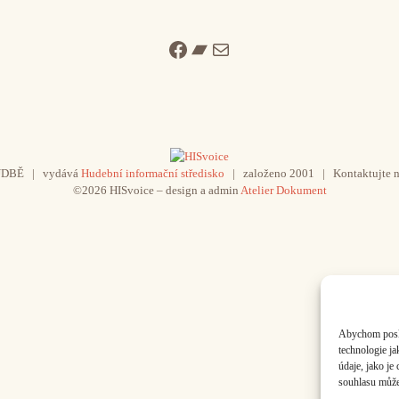
Facebook
Bandcamp
Mail
UDBĚ | vydává
Hudební informační středisko
| založeno 2001 | Kontaktujte n
©2026 HISvoice – design a admin
Atelier Dokument
Abychom poskyt
technologie j
údaje, jako j
souhlasu může 