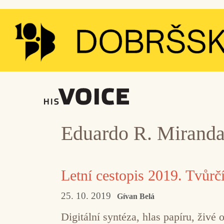
Přeskočit
na
obsah
Eduardo R. Mirand
Letní cestopis 2019. Tvůrčí
25. 10. 2019
Gívan Belá
Digitální syntéza, hlas papíru, živé