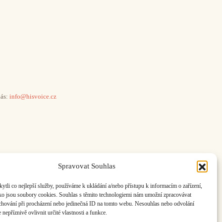
ás:
info@hisvoice.cz
Spravovat Souhlas
li co nejlepší služby, používáme k ukládání a/nebo přístupu k informacím o zařízení,
ako jsou soubory cookies. Souhlas s těmito technologiemi nám umožní zpracovávat
e chování při procházení nebo jedinečná ID na tomto webu. Nesouhlas nebo odvolání
nepříznivě ovlivnit určité vlastnosti a funkce.