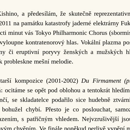
ishino, a předesílám, že skutečně reprezentativ
011 na památku katastrofy jaderné elektrárny Fuk
ácti minut vás Tokyo Philharmonic Chorus (sbormi
e vyloupne kontratenorový hlas. Vokální plazma po
lny či eruptivní poryvy ženských a mužských hla
ak probleskne mešní melodie.
starší kompozice (2001-2002)
Du Firmament
(p
á: ocitáme se opět pod oblohou a tentokrát hledí
čí, se skladatelce podařilo sice hudebně ztvárni
 bohužel chybí. Přesto je co poslouchat, samoz
zením, s patřičným vhledem. Nejvzrušivější jso
vým chvěním. Ve finále poněkud perlivě vypění 