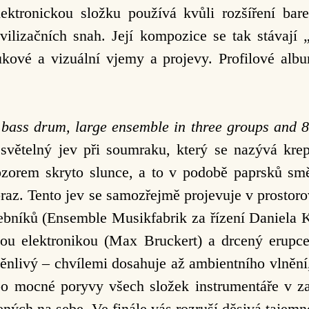
ektronickou složku používá kvůli rozšíření bar
vilizačních snah. Její kompozice se tak stávaj
zvukové a vizuální vjemy a projevy. Profilové alb
 bass drum, large ensemble in three groups and 8 
světelný jev při soumraku, který se nazývá krep
obzorem skryto slunce, a to v podobě paprsků sm
braz. Tento jev se samozřejmě projevuje v prosto
debníků (Ensemble Musikfabrik za řízení Daniela 
vou elektronikou (Max Bruckert) a drcený erup
měnlivý – chvílemi dosahuje až ambientního vlnění
 po mocné poryvy všech složek instrumentáře v z
ených na sebe. Ve finále vás rozruší děsivá tajemn