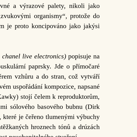
evné a výrazové palety, nikoli jako
í „zvukovými organismy“, protože do
um je proto koncipováno jako jakýsi
chanel live electronics)
popisuje na
uskulární paprsky. Jde o přímočaré
ěrem vzhůru a do stran, což vytváří
rovém uspořádání kompozice, napsané
Kawky) stojí čelem k reproduktorům,
cemi sólového basového bubnu (Dirk
, které je čeřeno tlumenými výbuchy
atěžkaných hroznech tónů a drúzách
ost neuchopitelného stvoření.