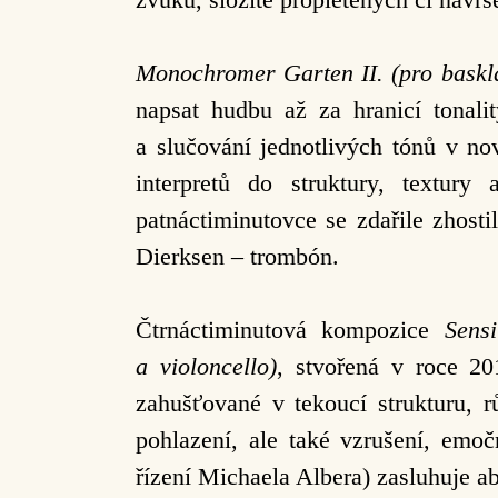
Monochromer Garten II.
(pro baskl
napsat hudbu až za hranicí tonali
a slučování jednotlivých tónů v no
interpretů do struktury, textury
patnáctiminutovce se zdařile zhost
Dierksen – trombón.
Čtrnáctiminutová kompozice
Sens
a violoncello)
, stvořená v roce 2
zahušťované v tekoucí strukturu, 
pohlazení, ale také vzrušení, emoč
řízení Michaela Albera) zasluhuje ab