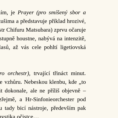
ním, je
Prayer (pro smíšený sbor a
ušima a představuje příklad hrozivé,
str Chifuru Matsubara) zprvu očaruje
stupně houstne, nabývá na intenzitě,
sů, až vás cele pohltí ligetiovská
ro orchestr)
, trvající třináct minut.
me vzhůru. Nebeskou klenbu, kde „to
t dokonale, ale ne příliš objevně –
řejmě, a Hr-Sinfonieorchester pod
u tady bicí nástroje, především pak
mystika očistce…