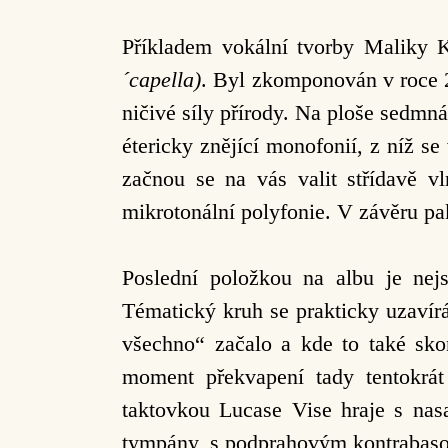
Příkladem vokální tvorby Maliky K
´capella)
. Byl zkomponován v roce 2
ničivé síly přírody. Na ploše sedmn
étericky znějící monofonií, z níž s
začnou se na vás valit střídavě v
mikrotonální polyfonie. V závěru p
Poslední položkou na albu je nej
Tématický kruh se prakticky uzavír
všechno“ začalo a kde to také skon
moment překvapení tady tentokrát
taktovkou Lucase Vise hraje s nasa
tympány, s podprahovým kontrabaso