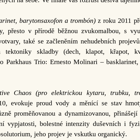
arinet, barytonsaxofon a trombón)
z roku 2011 př
ty, přesto v přírodě běžnou zvukomalbou, s vyu
votvary, také se začleněním nehudebních projevů
 a tektoniky skladby (dech, klapot, křapot, k
ilo Parkhaus Trio: Ernesto Molinari – basklarin
itive Chaos
(pro elektrickou kytaru, trubku, t
010, evokuje proud vody a měnící se stav hmot
různě proměňovanou a dynamizovanou, přinášejí 
ní vypjatosti, bolestné intenzity duševních i fy
solutorium, jeho projev je vskutku organický.