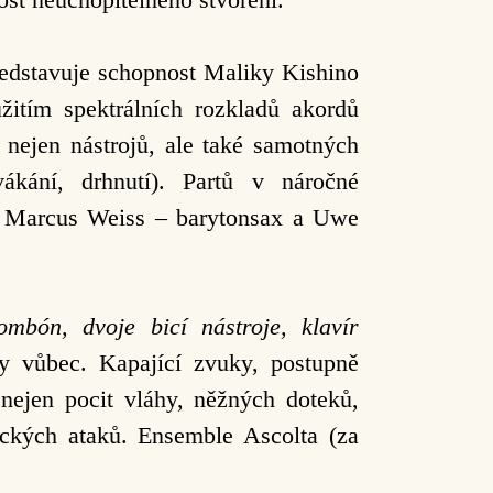
edstavuje schopnost Maliky Kishino
žitím spektrálních rozkladů akordů
 nejen nástrojů, ale také samotných
vákání, drhnutí). Partů v náročné
et, Marcus Weiss – barytonsax a Uwe
rombón, dvoje bicí nástroje, klavír
y vůbec. Kapající zvuky, postupně
nejen pocit vláhy, něžných doteků,
zických ataků. Ensemble Ascolta (za