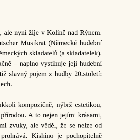
, ale nyní žije v Kolíně nad Rýnem.
eutscher Musikrat (Německé hudební
meckých skladatelů (a skladatelek).
ačně – naplno vystihuje její hudební
tiž slavný pojem z hudby 20.století:
lech.
akkoli kompozičně, nýbrž estetikou,
přírodou. A to nejen jejími krásami,
ními zvuky, ale věděl, že se nelze od
prohrává. Kishino je pochopitelně