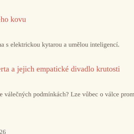
ého kovu
 s elektrickou kytarou a umělou inteligencí.
ta a jejich empatické divadlo krutosti
í ve válečných podmínkách? Lze vůbec o válce pro
026