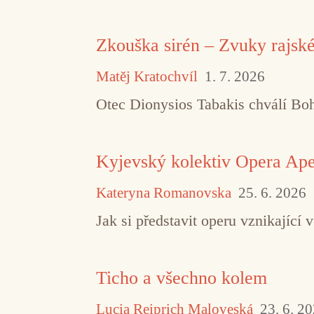
Zkouška sirén – Zvuky rajsk
Matěj Kratochvíl
1. 7. 2026
Otec Dionysios Tabakis chválí Boha
Kyjevský kolektiv Opera Aper
Kateryna Romanovska
25. 6. 2026
Jak si představit operu vznikajíc
Ticho a všechno kolem
Lucia Reiprich Maloveská
23. 6. 2