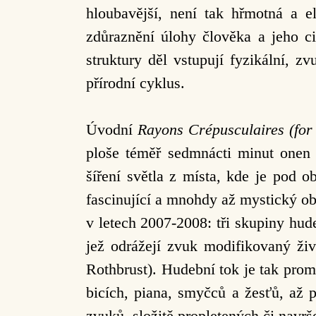
hloubavější, není tak hřmotná a el
zdůraznění úlohy člověka a jeho ci
struktury děl vstupují fyzikální, 
přírodní cyklus.
Úvodní
Rayons Crépusculaires
(for
ploše téměř sedmnácti minut onen 
šíření světla z místa, kde je pod 
fascinující a mnohdy až mystický o
v letech 2007-2008: tři skupiny hu
jež odrážejí zvuk modifikovaný ži
Rothbrust). Hudební tok je tak pro
bicích, piana, smyčců a žesťů, až
zvuků, složitě propletených či navrš