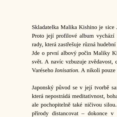
Skladatelka Malika Kishino je sice
Proto její profilové album vycház
rady, která zastřešuje různá hudeb
Jde o první albový počin Maliky K
svět. A navíc vzbuzuje zvědavost, c
Varéseho
Ionisation.
A nikoli pouze f
Japonský původ se v její tvorbě sa
která nepostrádá meditativnost, boh
ale pochopitelně také ničivou silou.
přírody distancovat – dokonce v 