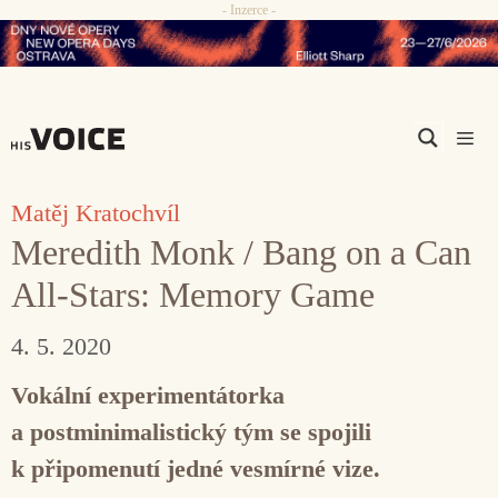
- Inzerce -
Přeskočit
na
obsah
Men
Matěj Kratochvíl
Meredith Monk / Bang on a Can
All-Stars: Memory Game
4. 5. 2020
Vokální experimentátorka
a postminimalistický tým se spojili
k připomenutí jedné vesmírné vize.