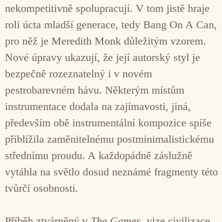
nekompetitivně spolupracují. V tom jistě hraje
roli úcta mladší generace, tedy Bang On A Can,
pro něž je Meredith Monk důležitým vzorem.
Nové úpravy ukazují, že její autorský styl je
bezpečně rozeznatelný i v novém
pestrobarevném hávu. Některým místům
instrumentace dodala na zajímavosti, jiná,
především obě instrumentální kompozice spíše
přiblížila zaměnitelnému postminimalistickému
střednímu proudu. A každopádně záslužně
vytáhla na světlo dosud neznámé fragmenty této
tvůrčí osobnosti.
Příběh ztvárněný v
The Games
, vize civilizace