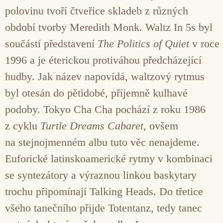
polovinu tvoří čtveřice skladeb z různých
období tvorby Meredith Monk. Waltz In 5s byl
součástí představení
The Politics of Quiet
v roce
1996 a je éterickou protiváhou předcházející
hudby. Jak název napovídá, waltzový rytmus
byl otesán do pětidobé, příjemně kulhavé
podoby. Tokyo Cha Cha pochází z roku 1986
z cyklu
Turtle Dreams Cabaret
, ovšem
na stejnojmenném albu tuto věc nenajdeme.
Euforické latinskoamerické rytmy v kombinaci
se syntezátory a výraznou linkou baskytary
trochu připomínají Talking Heads. Do třetice
všeho tanečního přijde Totentanz, tedy tanec