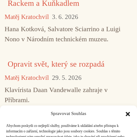
Rackem a Kuňkadlem
Matěj Kratochvíl
3. 6. 2026
Hana Kotková, Salvatore Sciarrino a Luigi
Nono v Národním technickém muzeu.
Opravit svět, který se rozpadá
Matěj Kratochvíl
29. 5. 2026
Klavírista Daan Vandewalle zahraje v
Příbrami.
Spravovat Souhlas
Abychom poskytli co nejlepší služby, používáme k ukládání a/nebo přístupu k
...
1
2
3
4
5
517
informacím o zařízení, technologie jako jsou soubory cookies. Souhlas s těmito
technologiemi nám umožní zpracovávat údaje, jako je chování při procházení nebo