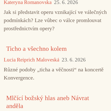
Kateryna Romanovska
25. 6. 2026
Jak si představit operu vznikající ve válečných
podmínkách? Lze vůbec o válce promlouvat
prostřednictvím opery?
Ticho a všechno kolem
Lucia Reiprich Maloveská
23. 6. 2026
Různé podoby „ticha a věčnosti“ na koncertě
Konvergence.
TAGY
Bang on a Can
Cantaloupe Music
Meredith Monk
minimalismus
současná kompozi
Mlčící božský hlas aneb Návrat
anděla