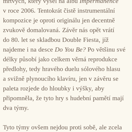
mrtvých, který vyšel na albu
Impermanence
v roce 2006. Tentokrát čistě instrumentální
kompozice je oproti originálu jen decentně
zvukově domalovaná. Závěr nás opět vrátí
do 80. let se skladbou Double Fiesta, jíž
najdeme i na desce
Do You Be?
Po většinu své
délky působí jako celkem věrná reprodukce
předlohy, tedy hravého duelu sólového hlasu
a svižně plynoucího klavíru, jen v závěru se
paleta rozjede do hloubky i výšky, aby
připomněla, že tyto hry s hudební pamětí mají
dva týmy.
Tyto týmy ovšem nejdou proti sobě, ale zcela