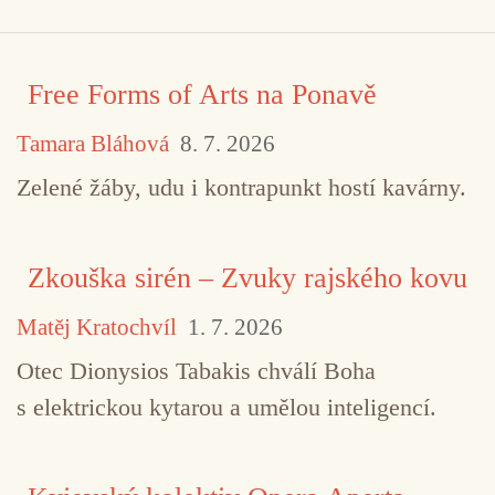
Free Forms of Arts na Ponavě
Tamara Bláhová
8. 7. 2026
Zelené žáby, udu i kontrapunkt hostí kavárny.
Zkouška sirén – Zvuky rajského kovu
Matěj Kratochvíl
1. 7. 2026
Otec Dionysios Tabakis chválí Boha
TAGY
Eric Dolphy
Han Bennink
s elektrickou kytarou a umělou inteligencí.
Instant Composers Pool
John Cage
Louis Andries
Misha Mengelberg