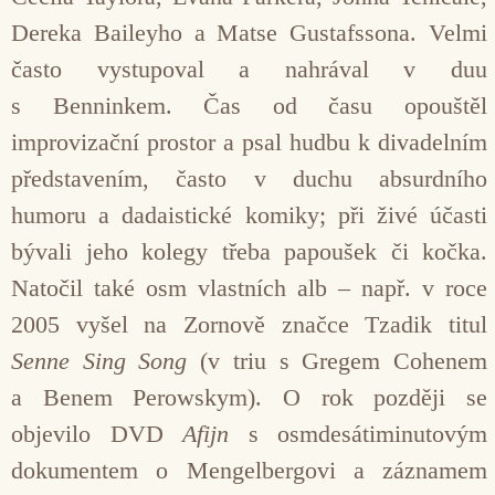
Dereka Baileyho a Matse Gustafssona. Velmi
často vystupoval a nahrával v duu
s Benninkem. Čas od času opouštěl
improvizační prostor a psal hudbu k divadelním
představením, často v duchu absurdního
humoru a dadaistické komiky; při živé účasti
bývali jeho kolegy třeba papoušek či kočka.
Natočil také osm vlastních alb – např. v roce
2005 vyšel na Zornově značce Tzadik titul
Senne Sing Song
(v triu s Gregem Cohenem
a Benem Perowskym). O rok později se
objevilo DVD
Afijn
s osmdesátiminutovým
dokumentem o Mengelbergovi a záznamem