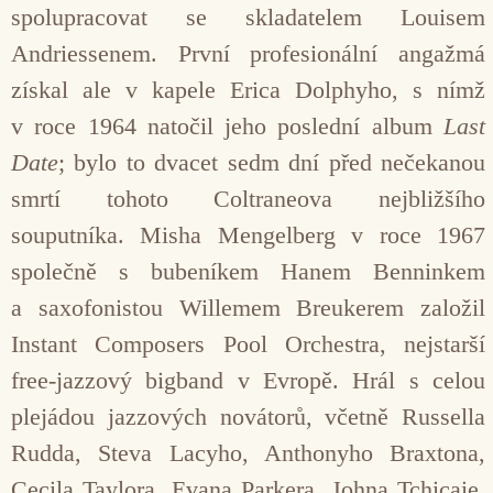
spolupracovat se skladatelem Louisem
Andriessenem. První profesionální angažmá
získal ale v kapele Erica Dolphyho, s nímž
v roce 1964 natočil jeho poslední album
Last
Date
; bylo to dvacet sedm dní před nečekanou
smrtí tohoto Coltraneova nejbližšího
souputníka. Misha Mengelberg v roce 1967
společně s bubeníkem Hanem Benninkem
a saxofonistou Willemem Breukerem založil
Instant Composers Pool Orchestra, nejstarší
free-jazzový bigband v Evropě. Hrál s celou
plejádou jazzových novátorů, včetně Russella
Rudda, Steva Lacyho, Anthonyho Braxtona,
Cecila Taylora, Evana Parkera, Johna Tchicaie,