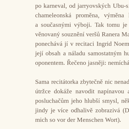
po karneval, od jarryovských Ubu-s
chameleonská proměna, výměna h
a současnými výboji. Tak tomu je i
věnovaný souznění veršů Ranera Mari
ponechává jí v recitaci Ingrid Noemi
její obsah a náladu samostatným h
oponentem. Řečeno jasněji: nemíchá 
Sama recitátorka zbytečně nic nenadg
útržce dokáže navodit napínavou 
posluchačům jeho hlubší smysl, něk
jindy je více odhalivě zobrazivá (D
mich so vor der Menschen Wort).