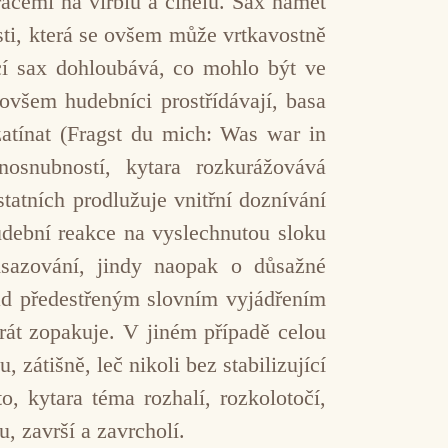
racemi na virblu a činelu. Sax námět
sti, která se ovšem může vrtkavostně
ící sax dohloubává, co mohlo být ve
ovšem hudebníci prostřídávají, basa
atínat (Fragst du mich: Was war in
nosnubností, kytara rozkurážovává
atních prodlužuje vnitřní doznívání
udební reakce na vyslechnutou sloku
dsazování, jindy naopak o důsažné
nad předestřeným slovním vyjádřením
ikrát zopakuje. V jiném případě celou
, zátišně, leč nikoli bez stabilizující
, kytara téma rozhalí, rozkolotočí,
, završí a zavrcholí.