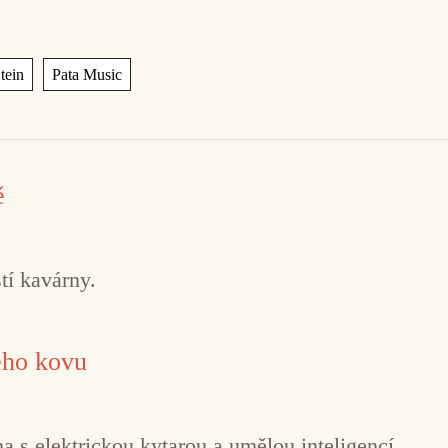
,
tein
Pata Music
ě
tí kavárny.
ého kovu
 s elektrickou kytarou a umělou inteligencí.