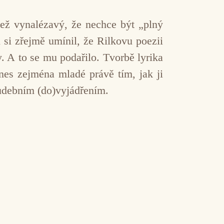
než vynalézavý, že nechce být „plný
 si zřejmě umínil, že Rilkovu poezii
. A to se mu podařilo. Tvorbě lyrika
dnes zejména mladé právě tím, jak ji
udebním (do)vyjádřením.