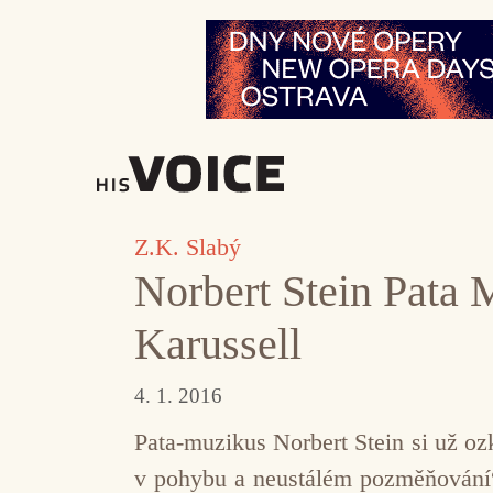
Přeskočit
na
obsah
Z.K. Slabý
Norbert Stein Pata 
Karussell
4. 1. 2016
Pata-muzikus Norbert Stein si už o
v pohybu a neustálém pozměňování“