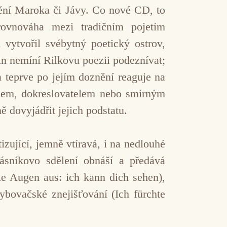
nění Maroka či Jávy. Co nové CD, to
ovnováha mezi tradičním pojetím
 vytvořil svébytný poetický ostrov,
in nemíní Rilkovu poezii podeznívat;
 a teprve po jejím doznění reaguje na
ncem, dokreslovatelem nebo smírným
 dovyjádřit jejich podstatu.
izující, jemně vtíravá, i na nedlouhé
ásníkovo sdělení obnáší a předává
ie Augen aus: ich kann dich sehen),
hybovačské znejišťování (Ich fürchte