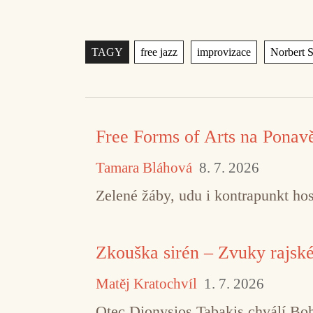
Štítky
,
,
TAGY
free jazz
improvizace
Norbert S
Free Forms of Arts na Ponav
Tamara Bláhová
8. 7. 2026
Zelené žáby, udu i kontrapunkt hos
Zkouška sirén – Zvuky rajsk
Matěj Kratochvíl
1. 7. 2026
Otec Dionysios Tabakis chválí Boha