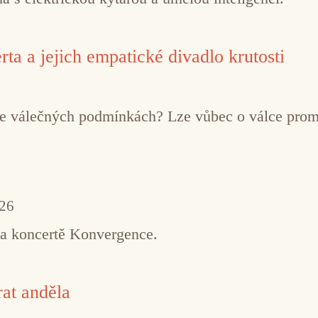
ta a jejich empatické divadlo krutosti
í ve válečných podmínkách? Lze vůbec o válce pro
026
na koncertě Konvergence.
at anděla