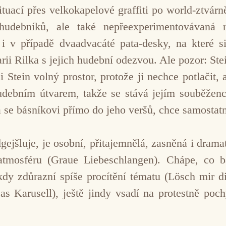
ituací přes velkokapelové graffiti po world-ztvár
udebníků, ale také nepřeexperimentovávaná r
 v případě dvaadvacáté pata-desky, na které si
i Rilka s jejich hudební odezvou. Ale pozor: Ste
 Stein volný prostor, protože ji nechce potlačit,
udebním útvarem, takže se stává jejím souběže
se básníkovi přímo do jeho veršů, chce samostatně
ejšluje, je osobní, přitajemnělá, zasněná i dramat
atmosféru (Graue Liebeschlangen). Chápe, co b
dy zdůrazní spíše procítění tématu (Lösch mir d
as Karusell), ještě jindy vsadí na protestně poc