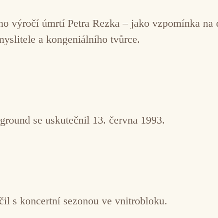
řetího výročí úmrtí Petra Rezka – jako vzpomínka n
myslitele a kongeniálního tvůrce.
ground se uskutečnil 13. června 1993.
il s koncertní sezonou ve vnitrobloku.