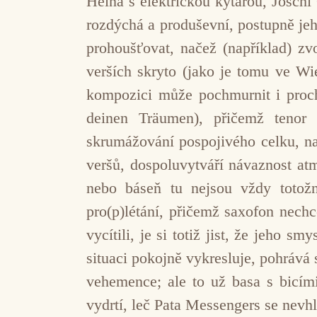
Heina s elektrickou kytarou, Joschi
rozdýchá a produševní, postupně jeh
prohoušťovat, načež (například) zv
verších skryto (jako je tomu ve Wi
kompozici může pochmurnit i proch
deinen Träumen), přičemž tenor v
skrumážování pospojivého celku, na
veršů, dospoluvytváří návaznost at
nebo báseň tu nejsou vždy totožn
pro(p)létání, přičemž saxofon nech
vycítili, je si totiž jist, že jeho 
situaci pokojně vykresluje, pohrává si
vehemence; ale to už basa s bicími
vydrtí, leč Pata Messengers se nevhl