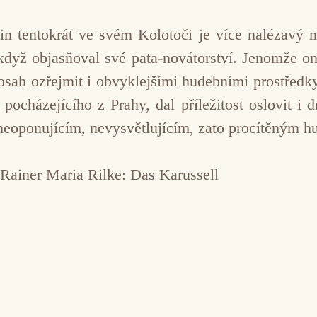
n tentokrát ve svém Kolotoči je více nalézavý 
 když objasňoval své pata-novátorství. Jenomže on
dosah ozřejmit i obvyklejšími hudebními prostředky
pocházejícího z Prahy, dal příležitost oslovit i 
neoponujícím, nevysvětlujícím, zato procítěným h
 Rainer Maria Rilke: Das Karussell