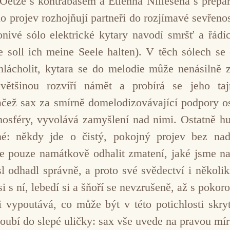
 Oetze s kontrabasem a Etienna Nillesena s prepa
o projev rozhojňují partneři do rozjímavé sevřeno
onivé sólo elektrické kytary navodí smršť a řád
e soll ich meine Seele halten). V těch sólech se 
lácholit, kytara se do melodie může nenásilně z
ětšinou rozvíří námět a probírá se jeho taj
čež sax za smírně domelodizovávající podpory ost
mosféry, vyvolává zamyšlení nad nimi. Ostatně h
é: někdy jde o čistý, pokojný projev bez na
ce pouze namátkově odhalit zmatení, jaké jsme 
smysl odhadl správně, a proto své svědectví i někol
 s ní, lebedí si a šňoří se nevzrušeně, až s pokorou
 vypoutává, co může být v této potichlosti skryto
oubí do slepé uličky: sax vše uvede na pravou míru