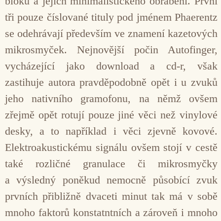
bloků a jejich minimalistického obrábění. První
tři pouze číslované tituly pod jménem Phaerentz
se odehrávají především ve znamení kazetových
mikrosmyček. Nejnovější počin Autofinger,
vycházející jako download a cd-r, však
zastihuje autora pravděpodobně opět i u zvuků
jeho nativního gramofonu, na němž ovšem
zřejmě opět rotují pouze jiné věci než vinylové
desky, a to například i věci zjevně kovové.
Elektroakustickému signálu ovšem stojí v cestě
také rozličné granulace či mikrosmyčky
a výsledný poněkud nemocně působící zvuk
prvních přibližně dvaceti minut tak má v sobě
mnoho faktorů konstatntních a zároveň i mnoho