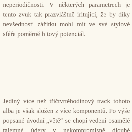
neperiodičnosti. V některých parametrech je
tento zvuk tak prazvláštně iritující, že by díky
nevšednosti zážitku mohl mít ve své stylové
sféře poměrně hitový potenciál.
Jediný více než třičtvrtěhodinový track tohoto
alba je však složen z více komponentů. Po výše
popsané úvodní „větě“ se chopí vedení osamělé
tajemné údery v nekompromisně dlouhé