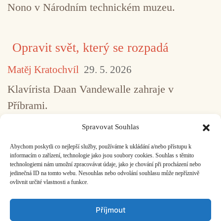
Nono v Národním technickém muzeu.
Opravit svět, který se rozpadá
Matěj Kratochvíl
29. 5. 2026
Klavírista Daan Vandewalle zahraje v
Příbrami.
Spravovat Souhlas
Abychom poskytli co nejlepší služby, používáme k ukládání a/nebo přístupu k
...
1
2
3
4
5
517
informacím o zařízení, technologie jako jsou soubory cookies. Souhlas s těmito
technologiemi nám umožní zpracovávat údaje, jako je chování při procházení nebo
jedinečná ID na tomto webu. Nesouhlas nebo odvolání souhlasu může nepříznivě
ovlivnit určité vlastnosti a funkce.
Facebook
Bandcamp
Mail
Příjmout