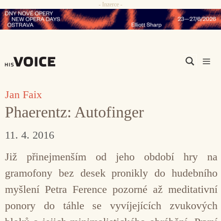
- Inzerce -
Přeskočit
na
obsah
Men
Jan Faix
Phaerentz: Autofinger
11. 4. 2016
Již přinejmenším od jeho období hry na
gramofony bez desek pronikly do hudebního
myšlení Petra Ference pozorné až meditativní
ponory do táhle se vyvíjejících zvukových