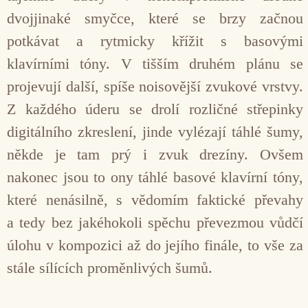
dvojjinaké smyčce, které se brzy začnou
potkávat a rytmicky křížit s basovými
klavírními tóny. V tišším druhém plánu se
projevují další, spíše noisovější zvukové vrstvy.
Z každého úderu se drolí rozličné střepinky
digitálního zkreslení, jinde vylézají táhlé šumy,
někde je tam prý i zvuk drezíny. Ovšem
nakonec jsou to ony táhlé basové klavírní tóny,
které nenásilně, s vědomím faktické převahy
a tedy bez jakéhokoli spěchu převezmou vůdčí
úlohu v kompozici až do jejího finále, to vše za
stále sílících proměnlivých šumů.