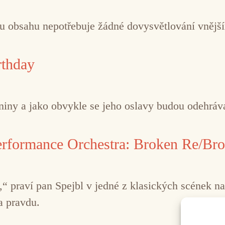
u obsahu nepotřebuje žádné dovysvětlování vněj
rthday
niny a jako obvykle se jeho oslavy budou odehráva
erformance Orchestra: Broken Re/Br
oj,“ praví pan Spejbl v jedné z klasických scének 
a pravdu.