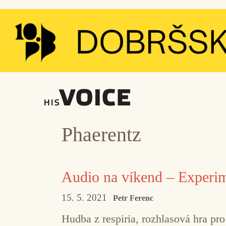
Přeskočit
na
obsah
Phaerentz
Audio na víkend – Experime
15. 5. 2021
Petr Ferenc
Hudba z respiria, rozhlasová hra pro 