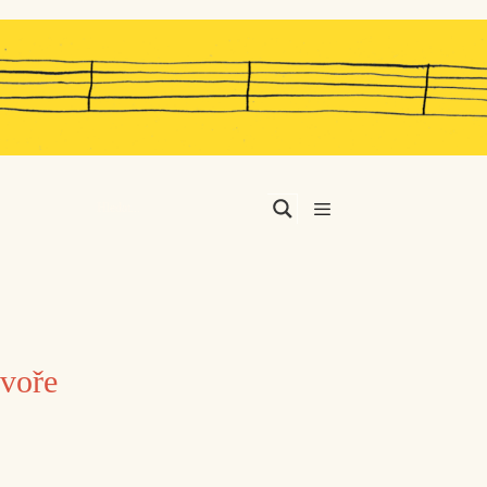
Menu
dvoře