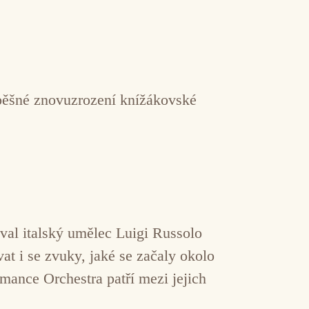
pěšné znovuzrození knížákovské
oval italský umělec Luigi Russolo
at i se zvuky, jaké se začaly okolo
ance Orchestra patří mezi jejich