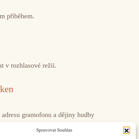
ším příběhem.
t v rozhlasové režii.
oken
na adresu gramofonu a dějiny hudby
Spravovat Souhlas