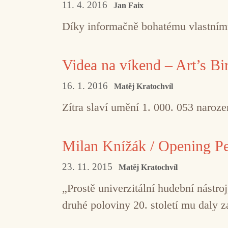
11. 4. 2016
Jan Faix
Díky informačně bohatému vlastním
Videa na víkend – Art’s Bi
16. 1. 2016
Matěj Kratochvíl
Zítra slaví umění 1. 000. 053 naroze
Milan Knížák / Opening P
23. 11. 2015
Matěj Kratochvíl
„Prostě univerzitální hudební nástr
druhé poloviny 20. století mu daly z