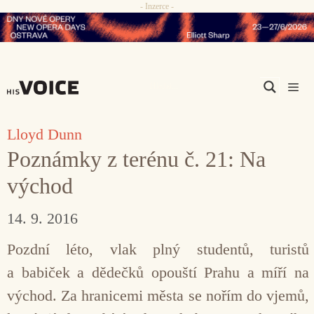
- Inzerce -
Přeskočit
na
obsah
Men
Lloyd Dunn
Poznámky z terénu č. 21: Na
východ
14. 9. 2016
Pozdní léto, vlak plný studentů, turistů
a babiček a dědečků opouští Prahu a míří na
východ. Za hranicemi města se nořím do vjemů,