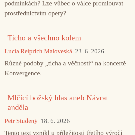
podmínkách? Lze vůbec o válce promlouvat
prostřednictvím opery?
TAGY
field recordings
Poznámky z terénu
Ticho a všechno kolem
Lucia Reiprich Maloveská
23. 6. 2026
Různé podoby „ticha a věčnosti“ na koncertě
Konvergence.
Mlčící božský hlas aneb Návrat
anděla
Petr Studený
18. 6. 2026
Tento text vznikl u příležitosti třetího výročí