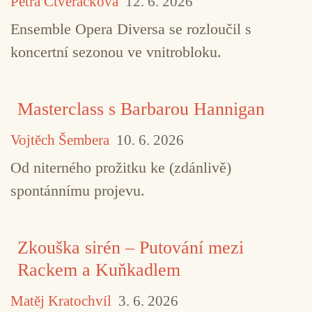
Petra Čtveráčková
12. 6. 2026
Ensemble Opera Diversa se rozloučil s
koncertní sezonou ve vnitrobloku.
Masterclass s Barbarou Hannigan
Vojtěch Šembera
10. 6. 2026
Od niterného prožitku ke (zdánlivě)
spontánnímu projevu.
Zkouška sirén – Putování mezi
Rackem a Kuňkadlem
Matěj Kratochvíl
3. 6. 2026