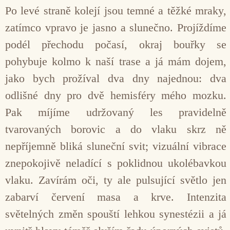
Po levé straně kolejí jsou temné a těžké mraky,
zatímco vpravo je jasno a slunečno. Projíždíme
podél přechodu počasí, okraj bouřky se
pohybuje kolmo k naší trase a já mám dojem,
jako bych prožíval dva dny najednou: dva
odlišné dny pro dvě hemisféry mého mozku.
Pak míjíme udržovaný les pravidelně
tvarovaných borovic a do vlaku skrz ně
nepříjemně bliká sluneční svit; vizuální vibrace
znepokojivě neladící s poklidnou ukolébavkou
vlaku. Zavírám oči, ty ale pulsující světlo jen
zabarví červení masa a krve. Intenzita
světelných změn spouští lehkou synestézii a já