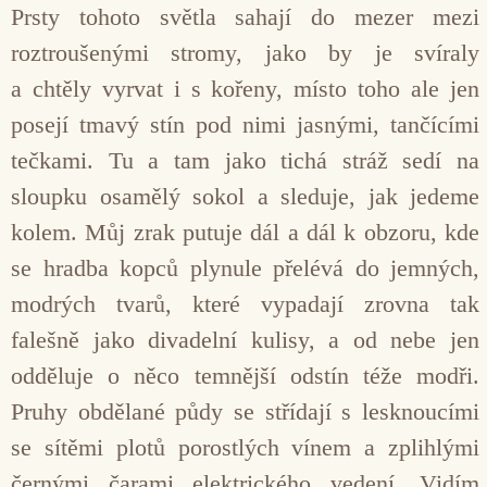
Prsty tohoto světla sahají do mezer mezi
roztroušenými stromy, jako by je svíraly
a chtěly vyrvat i s kořeny, místo toho ale jen
posejí tmavý stín pod nimi jasnými, tančícími
tečkami. Tu a tam jako tichá stráž sedí na
sloupku osamělý sokol a sleduje, jak jedeme
kolem. Můj zrak putuje dál a dál k obzoru, kde
se hradba kopců plynule přelévá do jemných,
modrých tvarů, které vypadají zrovna tak
falešně jako divadelní kulisy, a od nebe jen
odděluje o něco temnější odstín téže modři.
Pruhy obdělané půdy se střídají s lesknoucími
se sítěmi plotů porostlých vínem a zplihlými
černými čarami elektrického vedení. Vidím