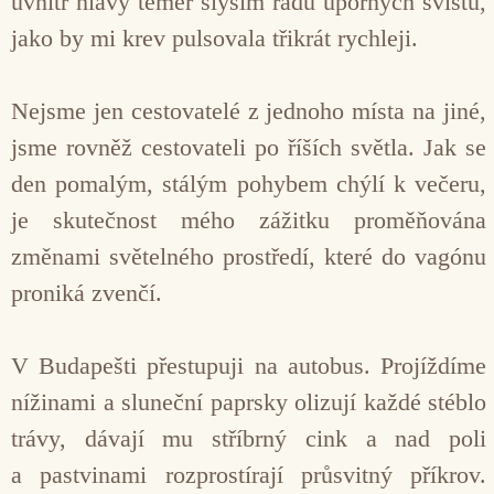
uvnitř hlavy téměř slyším řadu úporných svistů,
jako by mi krev pulsovala třikrát rychleji.
Nejsme jen cestovatelé z jednoho místa na jiné,
jsme rovněž cestovateli po říších světla. Jak se
den pomalým, stálým pohybem chýlí k večeru,
je skutečnost mého zážitku proměňována
změnami světelného prostředí, které do vagónu
proniká zvenčí.
V Budapešti přestupuji na autobus. Projíždíme
nížinami a sluneční paprsky olizují každé stéblo
trávy, dávají mu stříbrný cink a nad poli
a pastvinami rozprostírají průsvitný příkrov.