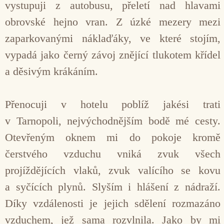
vystupuji z autobusu, přeletí nad hlavami
obrovské hejno vran. Z úzké mezery mezi
zaparkovanými náklaďáky, ve které stojím,
vypadá jako černý závoj znějící tlukotem křídel
a děsivým krákáním.
Přenocuji v hotelu poblíž jakési trati
v Tarnopoli, nejvýchodnějším bodě mé cesty.
Otevřeným oknem mi do pokoje kromě
čerstvého vzduchu vniká zvuk všech
projíždějících vlaků, zvuk valícího se kovu
a syčících plynů. Slyším i hlášení z nádraží.
Díky vzdálenosti je jejich sdělení rozmazáno
vzduchem, jež sama rozvlnila. Jako by mi