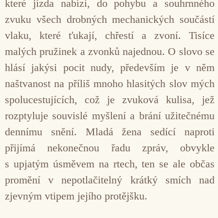
které jízda nabízí, do pohybu a souhrnného
zvuku všech drobných mechanických součástí
vlaku, které ťukají, chřestí a zvoní. Tisíce
malých pružinek a zvonků najednou. O slovo se
hlásí jakýsi pocit nudy, především je v něm
naštvanost na příliš mnoho hlasitých slov mých
spolucestujících, což je zvuková kulisa, jež
rozptyluje souvislé myšlení a brání užitečnému
dennímu snění. Mladá žena sedící naproti
přijímá nekonečnou řadu zpráv, obvykle
s upjatým úsměvem na rtech, ten se ale občas
promění v nepotlačitelný krátký smích nad
zjevným vtipem jejího protějšku.