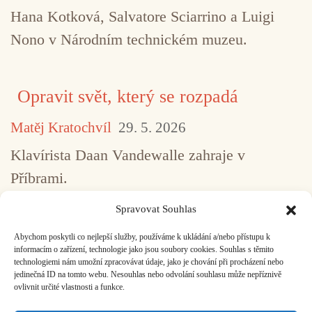
Hana Kotková, Salvatore Sciarrino a Luigi
Nono v Národním technickém muzeu.
Opravit svět, který se rozpadá
Matěj Kratochvíl
29. 5. 2026
Klavírista Daan Vandewalle zahraje v
Příbrami.
Spravovat Souhlas
Abychom poskytli co nejlepší služby, používáme k ukládání a/nebo přístupu k
...
1
2
3
4
5
517
informacím o zařízení, technologie jako jsou soubory cookies. Souhlas s těmito
technologiemi nám umožní zpracovávat údaje, jako je chování při procházení nebo
jedinečná ID na tomto webu. Nesouhlas nebo odvolání souhlasu může nepříznivě
ovlivnit určité vlastnosti a funkce.
Facebook
Bandcamp
Mail