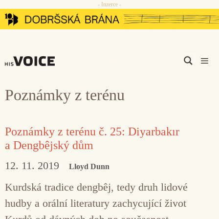
- Inzerce -
Přeskočit
na
obsah
Men
Poznámky z terénu
Poznámky z terénu č. 25: Diyarbakır
a Dengbêjský dům
12. 11. 2019
Lloyd Dunn
Kurdská tradice dengbêj, tedy druh lidové
hudby a orální literatury zachycující život