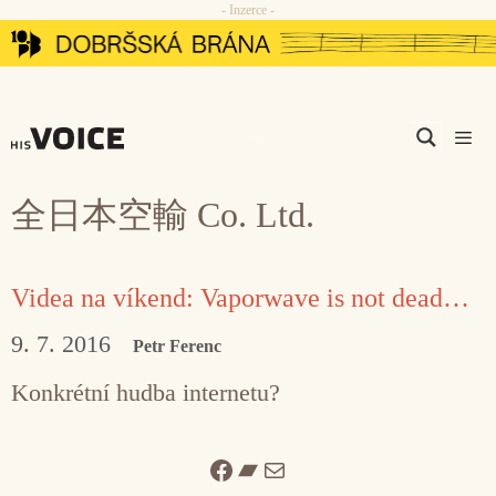
- Inzerce -
Přeskočit
na
obsah
Men
全日本空輸 Co. Ltd.
Videa na víkend: Vaporwave is not dead…
9. 7. 2016
Petr Ferenc
Konkrétní hudba internetu?
Facebook
Bandcamp
Mail