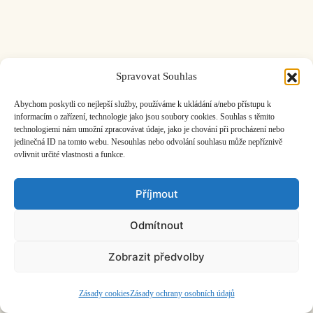
Spravovat Souhlas
ČASOPIS O JINÉ HUDBĚ | vydává
Hudební informační středisko
|
založeno 2001 | Kontaktujte nás:
info@hisvoice.cz
Abychom poskytli co nejlepší služby, používáme k ukládání a/nebo přístupu k
©2026 HISvoice – design a admin
Atelier Dokument
informacím o zařízení, technologie jako jsou soubory cookies. Souhlas s těmito
technologiemi nám umožní zpracovávat údaje, jako je chování při procházení nebo
jedinečná ID na tomto webu. Nesouhlas nebo odvolání souhlasu může nepříznivě
ovlivnit určité vlastnosti a funkce.
Příjmout
Odmítnout
Zobrazit předvolby
Zásady cookies
Zásady ochrany osobních údajů