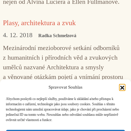
nejen od Alvina Luciera a Ellen Fullmanové.
Plasy, architektura a zvuk
4. 12. 2018
Radka Schmelzová
Mezinárodní mezioborové setkání odborníků
z humanitních i přírodních věd a zvukových
umělců nazvané Architektura a smysly
a věnované otázkám pojetí a vnímání prostoru
v historických souvislostech architektury,
Spravovat Souhlas
umění, krajiny se odehrálo v Centru
Abychom poskytli co nejlepší služby, používáme k ukládání a/nebo přístupu k
stavitelského dědictví Plasy
informacím o zařízení, technologie jako jsou soubory cookies. Souhlas s těmito
technologiemi nám umožní zpracovávat údaje, jako je chování při procházení nebo
jedinečná ID na tomto webu. Nesouhlas nebo odvolání souhlasu může nepříznivě
ovlivnit určité vlastnosti a funkce.
Facebook
Bandcamp
Mail