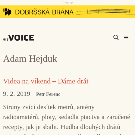
- Inzerce -
Přeskočit
na
obsah
Men
Adam Hejduk
Videa na víkend – Dáme drát
9. 2. 2019
Petr Ferenc
Struny zvící desítek metrů, antény
radioamatérů, ploty, sedadla ptactva a zaručené
recepty, jak je sbalit. Hudba dlouhých drátů