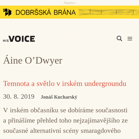
- Inzerce -
Přeskočit
na
obsah
Men
Áine O’Dwyer
Temnota a světlo v irském undergroundu
30. 8. 2019
Jonáš Kucharský
V irském občasníku se dobíráme současnosti
a přinášíme přehled toho nejzajímavějšího ze
současné alternativní scény smaragdového