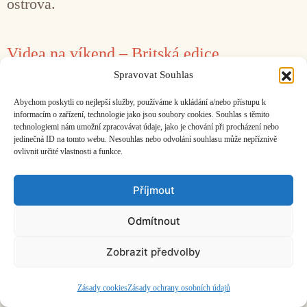
ostrova.
Videa na víkend – Britská edice
Spravovat Souhlas
26. 6. 2016
Matěj Kratochvíl
Abychom poskytli co nejlepší služby, používáme k ukládání a/nebo přístupu k
Víkendová videa věnujeme Velké Británii.
informacím o zařízení, technologie jako jsou soubory cookies. Souhlas s těmito
technologiemi nám umožní zpracovávat údaje, jako je chování při procházení nebo
jedinečná ID na tomto webu. Nesouhlas nebo odvolání souhlasu může nepříznivě
ovlivnit určité vlastnosti a funkce.
Facebook
Bandcamp
Mail
Příjmout
Odmítnout
Zobrazit předvolby
ČASOPIS O JINÉ HUDBĚ | vydává
Hudební informační středisko
|
založeno 2001 | Kontaktujte nás:
info@hisvoice.cz
©2026 HISvoice – design a admin
Atelier Dokument
Zásady cookies
Zásady ochrany osobních údajů