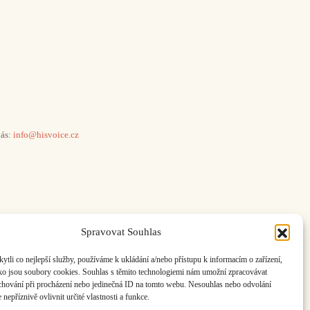
ás:
info@hisvoice.cz
Spravovat Souhlas
li co nejlepší služby, používáme k ukládání a/nebo přístupu k informacím o zařízení,
ako jsou soubory cookies. Souhlas s těmito technologiemi nám umožní zpracovávat
e chování při procházení nebo jedinečná ID na tomto webu. Nesouhlas nebo odvolání
nepříznivě ovlivnit určité vlastnosti a funkce.