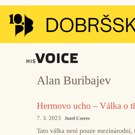
Přeskočit
na
obsah
Alan Buribajev
Hermovo ucho – Válka o tř
7. 3. 2023
Jozef Cseres
Tato válka není pouze mezinárodní, t