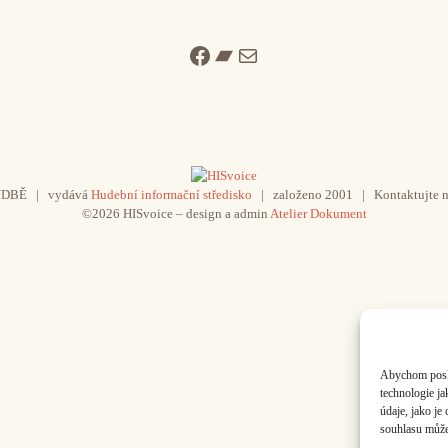
Facebook
Bandcamp
Mail
UDBĚ | vydává
Hudební informační středisko
| založeno 2001 | Kontaktujte n
©2026 HISvoice – design a admin
Atelier Dokument
Abychom poskyt
technologie j
údaje, jako j
souhlasu může 