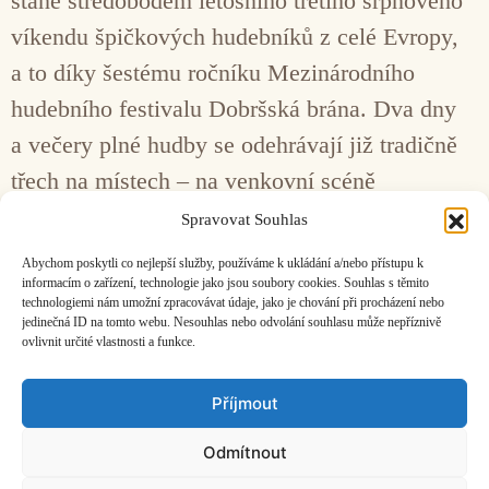
stane středobodem letošního třetího srpnového
víkendu špičkových hudebníků z celé Evropy,
a to díky šestému ročníku Mezinárodního
hudebního festivalu Dobršská brána. Dva dny
a večery plné hudby se odehrávají již tradičně
třech na místech – na venkovní scéně
u barokního zámku, v gotickém kostela, nebo
Spravovat Souhlas
pod korunou stromů na stinném trávníku u věže
Abychom poskytli co nejlepší služby, používáme k ukládání a/nebo přístupu k
románské zvonice …
Číst více…
informacím o zařízení, technologie jako jsou soubory cookies. Souhlas s těmito
technologiemi nám umožní zpracovávat údaje, jako je chování při procházení nebo
jedinečná ID na tomto webu. Nesouhlas nebo odvolání souhlasu může nepříznivě
ovlivnit určité vlastnosti a funkce.
Facebook
Bandcamp
Mail
Příjmout
Odmítnout