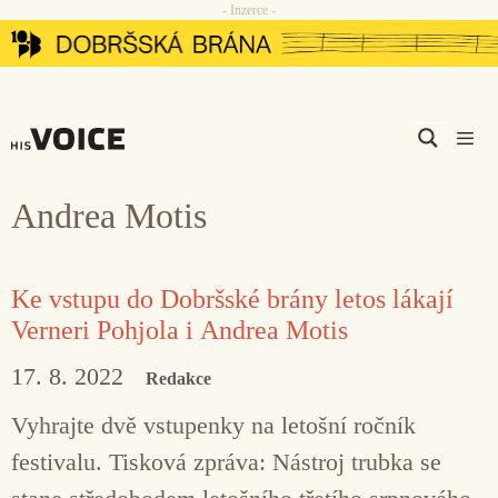
- Inzerce -
Přeskočit
na
obsah
Men
Andrea Motis
Ke vstupu do Dobršské brány letos lákají
Verneri Pohjola i Andrea Motis
17. 8. 2022
Redakce
Vyhrajte dvě vstupenky na letošní ročník
festivalu. Tisková zpráva: Nástroj trubka se