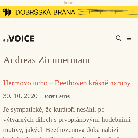
- Inzerce -
Přeskočit
na
obsah
Men
Andreas Zimmermann
Hermovo ucho – Beethoven krásně naruby
30. 10. 2020
Jozef Cseres
Je sympatické, že kurátoři nesáhli po
výtvarných dílech s prvoplánovými hudebními
motivy, jakých Beethovenova doba nabízí