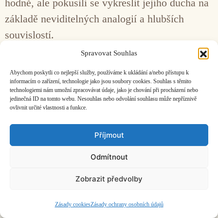
hodně, ale pokusili se vykreslit jejího ducha na
základě neviditelných analogií a hlubších
souvislostí.
Spravovat Souhlas
Facebook
Bandcamp
Mail
Abychom poskytli co nejlepší služby, používáme k ukládání a/nebo přístupu k
informacím o zařízení, technologie jako jsou soubory cookies. Souhlas s těmito
technologiemi nám umožní zpracovávat údaje, jako je chování při procházení nebo
jedinečná ID na tomto webu. Nesouhlas nebo odvolání souhlasu může nepříznivě
ovlivnit určité vlastnosti a funkce.
Příjmout
ČASOPIS O JINÉ HUDBĚ | vydává
Hudební informační středisko
|
založeno 2001 | Kontaktujte nás:
info@hisvoice.cz
©2026 HISvoice – design a admin
Atelier Dokument
Odmítnout
Zobrazit předvolby
Zásady cookies
Zásady ochrany osobních údajů