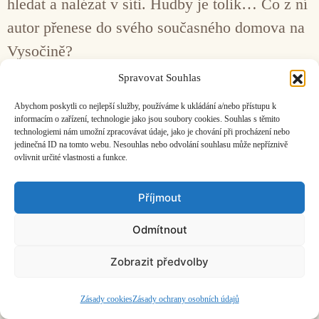
hledat a nalézat v síti. Hudby je tolik… Co z ní
autor přenese do svého současného domova na
Vysočině?
Spravovat Souhlas
Facebook
Bandcamp
Mail
Abychom poskytli co nejlepší služby, používáme k ukládání a/nebo přístupu k
informacím o zařízení, technologie jako jsou soubory cookies. Souhlas s těmito
technologiemi nám umožní zpracovávat údaje, jako je chování při procházení nebo
jedinečná ID na tomto webu. Nesouhlas nebo odvolání souhlasu může nepříznivě
ovlivnit určité vlastnosti a funkce.
Příjmout
ČASOPIS O JINÉ HUDBĚ | vydává
Hudební informační středisko
|
založeno 2001 | Kontaktujte nás:
info@hisvoice.cz
©2026 HISvoice – design a admin
Atelier Dokument
Odmítnout
Zobrazit předvolby
Zásady cookies
Zásady ochrany osobních údajů