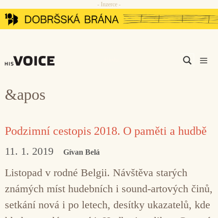
- Inzerce -
Přeskočit
na
obsah
Men
&apos
Podzimní cestopis 2018. O paměti a hudbě
11. 1. 2019
Gívan Belá
Listopad v rodné Belgii. Návštěva starých
známých míst hudebních i sound-artových činů,
setkání nová i po letech, desítky ukazatelů, kde