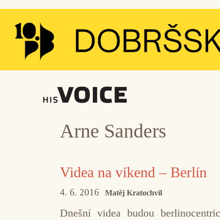
Přeskočit
na
obsah
Arne Sanders
Videa na víkend – Berlín
4. 6. 2016
Matěj Kratochvíl
Dnešní videa budou berlinocentri