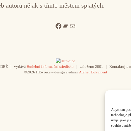
eb autorů nějak s tímto městem spjatých.
Facebook
Bandcamp
Mail
UDBĚ | vydává
Hudební informační středisko
| založeno 2001 | Kontaktujte n
©2026 HISvoice – design a admin
Atelier Dokument
Abychom poskyt
technologie j
údaje, jako j
souhlasu může 