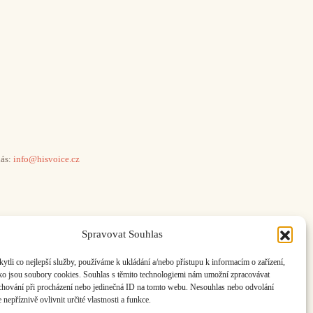
ás:
info@hisvoice.cz
Spravovat Souhlas
li co nejlepší služby, používáme k ukládání a/nebo přístupu k informacím o zařízení,
ako jsou soubory cookies. Souhlas s těmito technologiemi nám umožní zpracovávat
e chování při procházení nebo jedinečná ID na tomto webu. Nesouhlas nebo odvolání
nepříznivě ovlivnit určité vlastnosti a funkce.