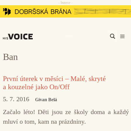
- Inzerce -
Přeskočit
na
obsah
Men
Ban
První úterek v měsíci – Malé, skryté
a kouzelné jako On/Off
5. 7. 2016
Gívan Belá
Začalo léto! Děti jsou ze školy doma a každý
mluví o tom, kam na prázdniny.