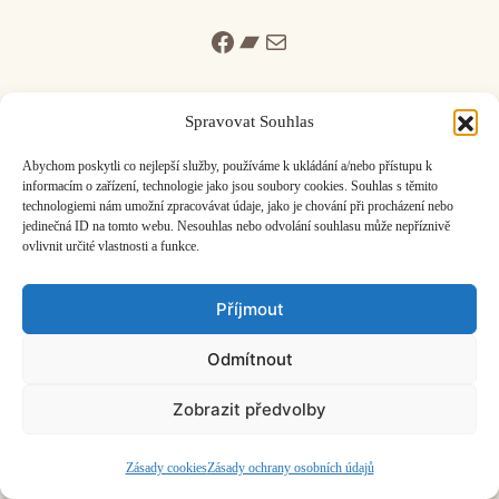
Facebook
Bandcamp
Mail
Spravovat Souhlas
Abychom poskytli co nejlepší služby, používáme k ukládání a/nebo přístupu k
informacím o zařízení, technologie jako jsou soubory cookies. Souhlas s těmito
ČASOPIS O JINÉ HUDBĚ | vydává
Hudební informační středisko
|
technologiemi nám umožní zpracovávat údaje, jako je chování při procházení nebo
založeno 2001 | Kontaktujte nás:
info@hisvoice.cz
jedinečná ID na tomto webu. Nesouhlas nebo odvolání souhlasu může nepříznivě
©2026 HISvoice – design a admin
Atelier Dokument
ovlivnit určité vlastnosti a funkce.
Příjmout
Odmítnout
Zobrazit předvolby
Zásady cookies
Zásady ochrany osobních údajů