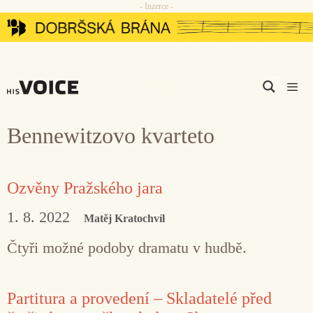
- Inzerce -
Přeskočit
na
obsah
Men
Bennewitzovo kvarteto
Ozvěny Pražského jara
1. 8. 2022
Matěj Kratochvíl
Čtyři možné podoby dramatu v hudbě.
Partitura a provedení – Skladatelé před