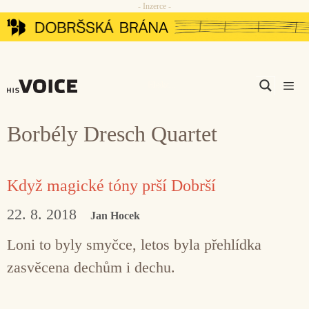
- Inzerce -
Přeskočit
na
obsah
Men
Borbély Dresch Quartet
Když magické tóny prší Dobrší
22. 8. 2018
Jan Hocek
Loni to byly smyčce, letos byla přehlídka
zasvěcena dechům i dechu.