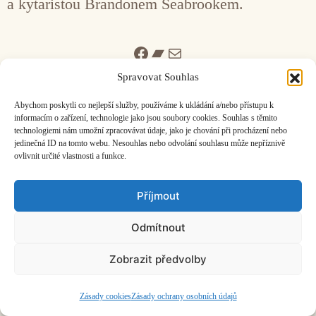
a kytaristou Brandonem Seabrookem.
Facebook
Bandcamp
Mail
Spravovat Souhlas
Abychom poskytli co nejlepší služby, používáme k ukládání a/nebo přístupu k
informacím o zařízení, technologie jako jsou soubory cookies. Souhlas s těmito
technologiemi nám umožní zpracovávat údaje, jako je chování při procházení nebo
jedinečná ID na tomto webu. Nesouhlas nebo odvolání souhlasu může nepříznivě
ČASOPIS O JINÉ HUDBĚ | vydává
Hudební informační středisko
|
ovlivnit určité vlastnosti a funkce.
založeno 2001 | Kontaktujte nás:
info@hisvoice.cz
©2026 HISvoice – design a admin
Atelier Dokument
Příjmout
Odmítnout
Zobrazit předvolby
Zásady cookies
Zásady ochrany osobních údajů