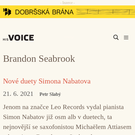
- Inzerce -
Přeskočit
na
obsah
Men
Brandon Seabrook
Nové duety Simona Nabatova
21. 6. 2021
Petr Slabý
Jenom na značce Leo Records vydal pianista
Simon Nabatov již osm alb v duetech, ta
nejnovější se saxofonistou Michaëlem Attiasem