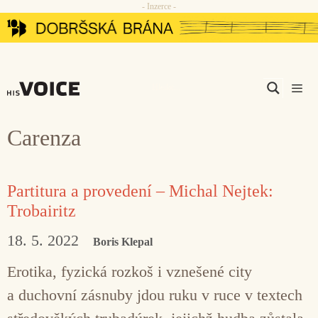
- Inzerce -
Přeskočit
na
obsah
Men
Carenza
Partitura a provedení – Michal Nejtek:
Trobairitz
18. 5. 2022
Boris Klepal
Erotika, fyzická rozkoš i vznešené city
a duchovní zásnuby jdou ruku v ruce v textech