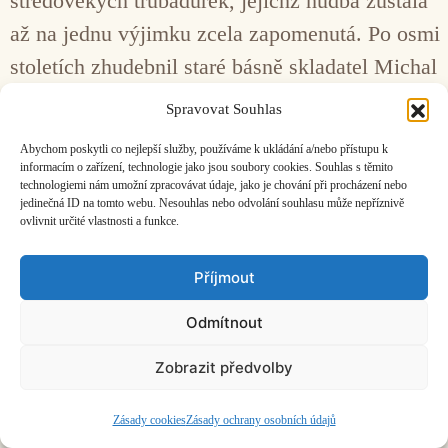
středověkých trubadúrek, jejichž hudba zůstala
až na jednu výjimku zcela zapomenutá. Po osmi
stoletích zhudebnil staré básně skladatel Michal
Nejtek. Premiéru jeho kompozice Trobairitz
Spravovat Souhlas
uvedl festival Pražské jaro.
Abychom poskytli co nejlepší služby, používáme k ukládání a/nebo přístupu k
informacím o zařízení, technologie jako jsou soubory cookies. Souhlas s těmito
technologiemi nám umožní zpracovávat údaje, jako je chování při procházení nebo
Facebook
Bandcamp
Mail
jedinečná ID na tomto webu. Nesouhlas nebo odvolání souhlasu může nepříznivě
ovlivnit určité vlastnosti a funkce.
Příjmout
Odmítnout
ČASOPIS O JINÉ HUDBĚ | vydává
Hudební informační středisko
|
založeno 2001 | Kontaktujte nás:
info@hisvoice.cz
Zobrazit předvolby
©2026 HISvoice – design a admin
Atelier Dokument
Zásady cookies
Zásady ochrany osobních údajů