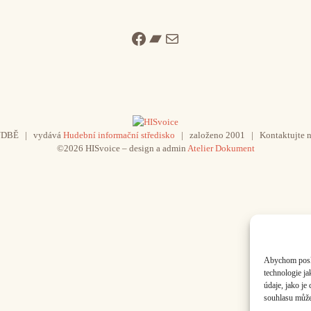
Facebook
Bandcamp
Mail
UDBĚ | vydává
Hudební informační středisko
| založeno 2001 | Kontaktujte n
©2026 HISvoice – design a admin
Atelier Dokument
Abychom poskyt
technologie j
údaje, jako j
souhlasu může 