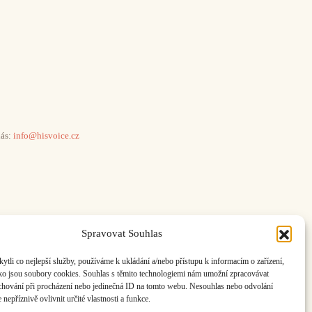
ás:
info@hisvoice.cz
Spravovat Souhlas
li co nejlepší služby, používáme k ukládání a/nebo přístupu k informacím o zařízení,
ako jsou soubory cookies. Souhlas s těmito technologiemi nám umožní zpracovávat
e chování při procházení nebo jedinečná ID na tomto webu. Nesouhlas nebo odvolání
nepříznivě ovlivnit určité vlastnosti a funkce.