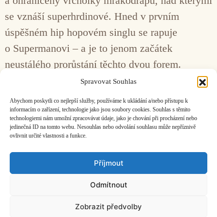
a ohraničený vrcholky mrakodrapů, nad kterými
se vznáší superhrdinové. Hned v prvním
úspěšném hip hopovém singlu se rapuje
o Supermanovi – a je to jenom začátek
neustálého prorůstání těchto dvou forem.
Komiksoví kreslíři i rappeři tvoří lepší světy, do
Spravovat Souhlas
kterých je možné utéct, když je realita příliš
Abychom poskytli co nejlepší služby, používáme k ukládání a/nebo přístupu k
šedivá.
informacím o zařízení, technologie jako jsou soubory cookies. Souhlas s těmito
technologiemi nám umožní zpracovávat údaje, jako je chování při procházení nebo
jedinečná ID na tomto webu. Nesouhlas nebo odvolání souhlasu může nepříznivě
ovlivnit určité vlastnosti a funkce.
Facebook
Bandcamp
Mail
Příjmout
Odmítnout
Zobrazit předvolby
ČASOPIS O JINÉ HUDBĚ | vydává
Hudební informační středisko
|