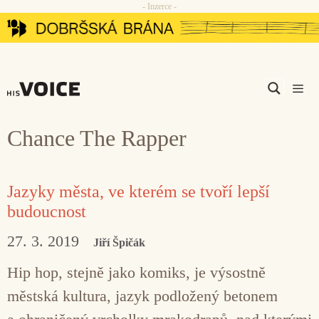
- Inzerce -
Přeskočit
na
obsah
Men
Chance The Rapper
Jazyky města, ve kterém se tvoří lepší
budoucnost
27. 3. 2019
Jiří Špičák
Hip hop, stejně jako komiks, je výsostně
městská kultura, jazyk podložený betonem