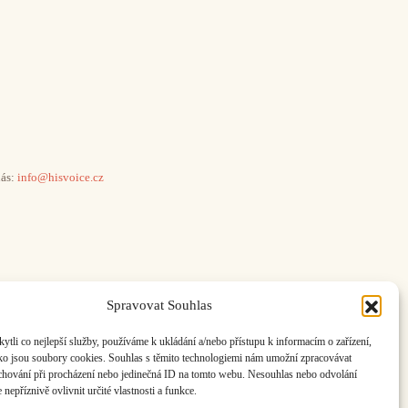
ás:
info@hisvoice.cz
Spravovat Souhlas
li co nejlepší služby, používáme k ukládání a/nebo přístupu k informacím o zařízení,
ako jsou soubory cookies. Souhlas s těmito technologiemi nám umožní zpracovávat
e chování při procházení nebo jedinečná ID na tomto webu. Nesouhlas nebo odvolání
nepříznivě ovlivnit určité vlastnosti a funkce.