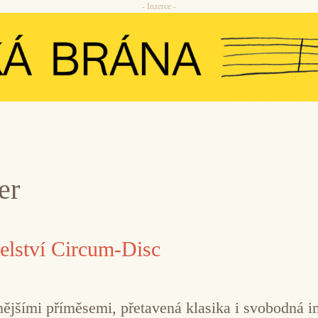
- Inzerce -
er
elství Circum-Disc
nějšími příměsemi, přetavená klasika i svobodná 