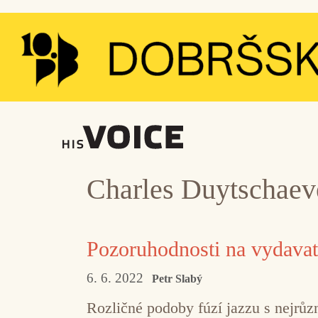
Přeskočit
na
obsah
Charles Duytschaev
Pozoruhodnosti na vydavat
6. 6. 2022
Petr Slabý
Rozličné podoby fúzí jazzu s nejrůz