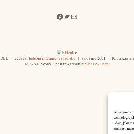
Facebook
Bandcamp
Mail
UDBĚ | vydává
Hudební informační středisko
| založeno 2001 | Kontaktujte n
©2026 HISvoice – design a admin
Atelier Dokument
Abychom poskyt
technologie j
údaje, jako j
souhlasu může 