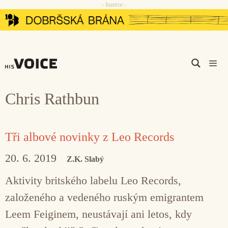
- Inzerce -
Přeskočit
na
obsah
Men
Chris Rathbun
Tři albové novinky z Leo Records
20. 6. 2019
Z.K. Slabý
Aktivity britského labelu Leo Records,
založeného a vedeného ruským emigrantem
Leem Feiginem, neustávají ani letos, kdy