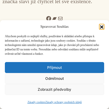
značka slaví již čtyřicet let své existence.
Facebook
Bandcamp
Mail
Spravovat Souhlas
Abychom poskytli co nejlepší služby, používáme k ukládání a/nebo přístupu k
informacím o zařízení, technologie jako jsou soubory cookies. Souhlas s těmito
technologiemi nám umožní zpracovávat údaje, jako je chování při procházení nebo
jedinečná ID na tomto webu. Nesouhlas nebo odvolání souhlasu může nepříznivě
ČASOPIS O JINÉ HUDBĚ | vydává
Hudební informační středisko
|
ovlivnit určité vlastnosti a funkce.
založeno 2001 | Kontaktujte nás:
info@hisvoice.cz
©2026 HISvoice – design a admin
Atelier Dokument
Příjmout
Odmítnout
Zobrazit předvolby
Zásady cookies
Zásady ochrany osobních údajů