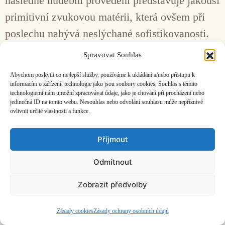
následné hudební provedení představuje jakousi
primitivní zvukovou matérii, která ovšem při
poslechu nabývá neslýchané sofistikovanosti.
Spravovat Souhlas
Facebook
Bandcamp
Mail
Abychom poskytli co nejlepší služby, používáme k ukládání a/nebo přístupu k
informacím o zařízení, technologie jako jsou soubory cookies. Souhlas s těmito
technologiemi nám umožní zpracovávat údaje, jako je chování při procházení nebo
jedinečná ID na tomto webu. Nesouhlas nebo odvolání souhlasu může nepříznivě
ovlivnit určité vlastnosti a funkce.
ČASOPIS O JINÉ HUDBĚ | vydává
Hudební informační středisko
|
Příjmout
založeno 2001 | Kontaktujte nás:
info@hisvoice.cz
©2026 HISvoice – design a admin
Atelier Dokument
Odmítnout
Zobrazit předvolby
Zásady cookies
Zásady ochrany osobních údajů